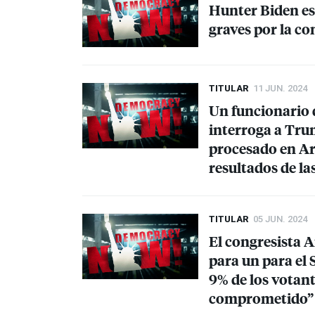
Hunter Biden es 
graves por la co
TITULAR
11 JUN. 2024
Un funcionario 
interroga a Trum
procesado en Ar
resultados de la
TITULAR
05 JUN. 2024
El congresista 
para un para el 
9% de los votan
comprometido” e