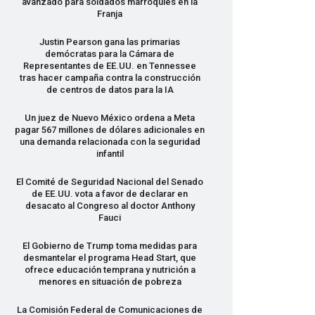
avanzado para soldados marroquíes en la
Franja
Justin Pearson gana las primarias
demócratas para la Cámara de
Representantes de EE.UU. en Tennessee
tras hacer campaña contra la construcción
de centros de datos para la IA
Un juez de Nuevo México ordena a Meta
pagar 567 millones de dólares adicionales en
una demanda relacionada con la seguridad
infantil
El Comité de Seguridad Nacional del Senado
de EE.UU. vota a favor de declarar en
desacato al Congreso al doctor Anthony
Fauci
El Gobierno de Trump toma medidas para
desmantelar el programa Head Start, que
ofrece educación temprana y nutrición a
menores en situación de pobreza
La Comisión Federal de Comunicaciones de