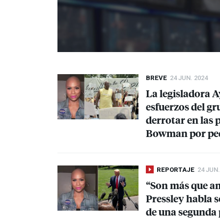
BREVE
24 JUN. 2024
La legisladora A
esfuerzos del gr
derrotar en las 
Bowman por pedi
REPORTAJE
24 JUN.
“Son más que am
Pressley habla s
de una segunda 