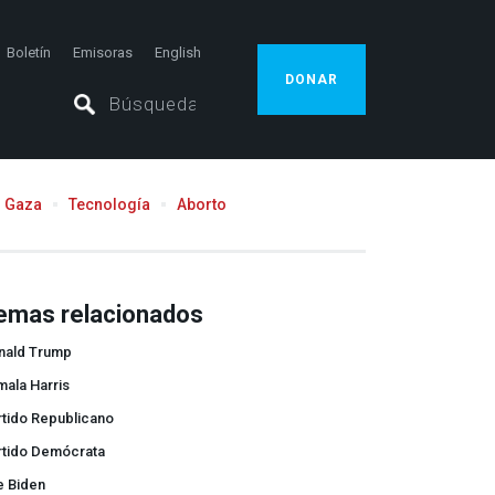
Boletín
Emisoras
English
DONAR
Gaza
Tecnología
Aborto
emas relacionados
nald Trump
ala Harris
rtido Republicano
rtido Demócrata
e Biden