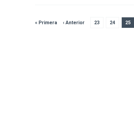
« Primera
‹ Anterior
23
24
25