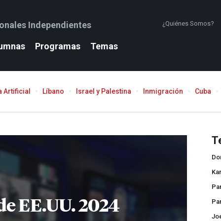
ionales Independientes
¿Quiénes Somos?
umnas
Programas
Temas
 Artificial
Líbano
Israel y Palestina
Inmigración
Cuba
T
Do
Kam
Pa
de EE.UU. 2024
Pa
Jo