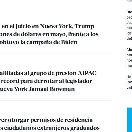
na
Die
pro
Jua
 en el juicio en Nueva York, Trump
ciu
ones de dólares en mayo, frente a los
Ric
del
 obtuvo la campaña de Biden
“Ju
com
hom
me
filiadas al grupo de presión
AIPAC
Hel
récord para derrotar al legislador
Rey
 Nueva York Jamaal Bowman
col
er otorgar permisos de residencia
s ciudadanos extranjeros graduados