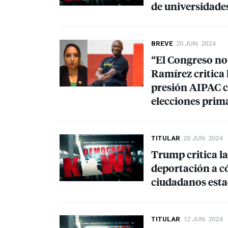
de universidade
BREVE
20 JUN. 2024
“El Congreso no 
Ramírez critica 
presión
AIPAC
c
elecciones prim
TITULAR
20 JUN. 2024
Trump critica la
deportación a 
ciudadanos est
TITULAR
12 JUN. 2024