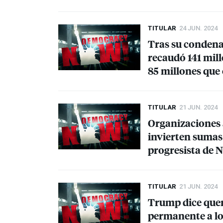
TITULAR
24 JUN. 2024
Tras su condena
recaudó 141 mill
85 millones que
TITULAR
21 JUN. 2024
Organizaciones a
invierten sumas 
progresista de
TITULAR
21 JUN. 2024
Trump dice quer
permanente a lo