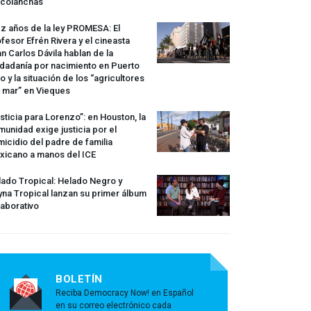
rcolanchas
z años de la ley
PROMESA
: El
fesor Efrén Rivera y el cineasta
n Carlos Dávila hablan de la
dadanía por nacimiento en Puerto
o y la situación de los “agricultores
 mar” en Vieques
sticia para Lorenzo”: en Houston, la
unidad exige justicia por el
icidio del padre de familia
xicano a manos del
ICE
ado Tropical: Helado Negro y
na Tropical lanzan su primer álbum
aborativo
BOLETÍN
Reciba Democracy Now! en Español
en su correo electrónico cada