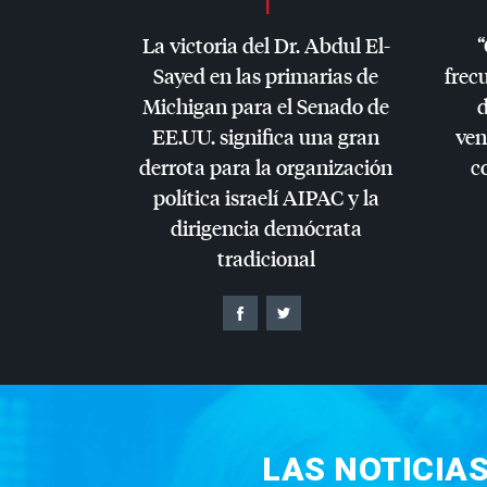
La victoria del Dr. Abdul El-
“
Sayed en las primarias de
frec
Michigan para el Senado de
d
EE.UU. significa una gran
ven
derrota para la organización
c
política israelí
AIPAC
y la
dirigencia demócrata
tradicional
LAS NOTICIA