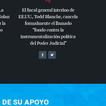
La
El fiscal general interino de
Nolan
EE.UU., Todd Blanche, cancela
r la
formalmente el llamado
io
“fondo contra la
instrumentalización política
del Poder Judicial”
 DE SU APOYO