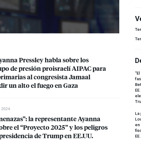
V
Te
Te
yanna Pressley habla sobre los
D
upo de presión proisraelí
AIPAC
para
“El
primarias al congresista Jamaal
fas
r un alto el fuego en Gaza
Bet
EE.
ele
Tr
 2024
La 
enazas”: la representante Ayanna
Lou
en 
obre el “Proyecto 2025” y los peligros
fis
presidencia de Trump en EE.UU.
EE