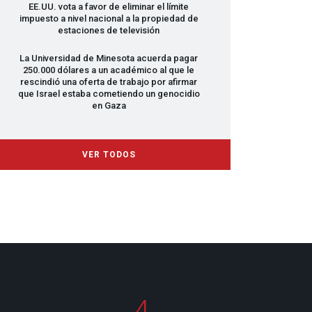
EE.UU. vota a favor de eliminar el límite
impuesto a nivel nacional a la propiedad de
estaciones de televisión
La Universidad de Minesota acuerda pagar
250.000 dólares a un académico al que le
rescindió una oferta de trabajo por afirmar
que Israel estaba cometiendo un genocidio
en Gaza
VER TODOS
4