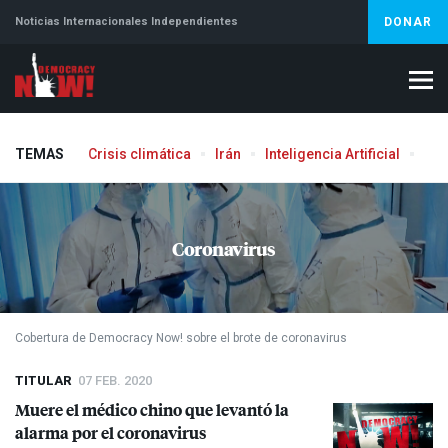
Noticias Internacionales Independientes
DONAR
TEMAS
Crisis climática
Irán
Inteligencia Artificial
Líb
Coronavirus
Cobertura de Democracy Now! sobre el brote de coronavirus
TITULAR
07 FEB. 2020
Muere el médico chino que levantó la
alarma por el coronavirus