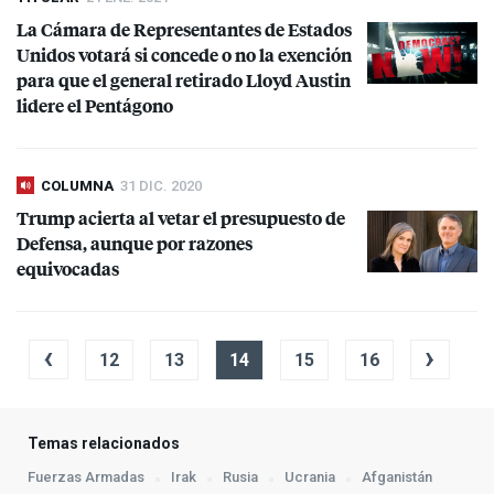
La Cámara de Representantes de Estados
Unidos votará si concede o no la exención
para que el general retirado Lloyd Austin
lidere el Pentágono
COLUMNA
31 DIC. 2020
Trump acierta al vetar el presupuesto de
Defensa, aunque por razones
equivocadas
‹
›
12
13
14
15
16
Temas relacionados
Fuerzas Armadas
Irak
Rusia
Ucrania
Afganistán