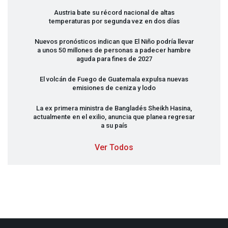
Austria bate su récord nacional de altas
temperaturas por segunda vez en dos días
Nuevos pronósticos indican que El Niño podría llevar
a unos 50 millones de personas a padecer hambre
aguda para fines de 2027
El volcán de Fuego de Guatemala expulsa nuevas
emisiones de ceniza y lodo
La ex primera ministra de Bangladés Sheikh Hasina,
actualmente en el exilio, anuncia que planea regresar
a su país
Ver Todos