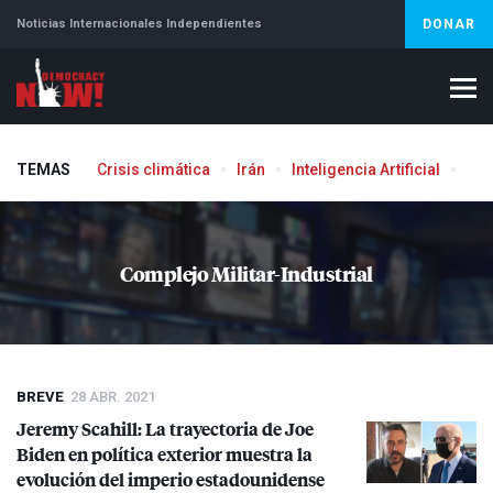
Noticias Internacionales Independientes
DONAR
TEMAS
Crisis climática
Irán
Inteligencia Artificial
Líb
Aborto
Complejo Militar-Industrial
BREVE
28 ABR. 2021
Jeremy Scahill: La trayectoria de Joe
Biden en política exterior muestra la
evolución del imperio estadounidense