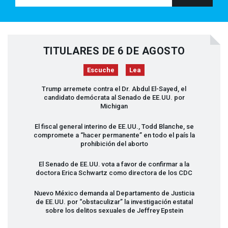
TITULARES DE 6 DE AGOSTO
Escuche
Lea
Trump arremete contra el Dr. Abdul El-Sayed, el
candidato demócrata al Senado de EE.UU. por
Michigan
El fiscal general interino de EE.UU., Todd Blanche, se
compromete a “hacer permanente” en todo el país la
prohibición del aborto
El Senado de EE.UU. vota a favor de confirmar a la
doctora Erica Schwartz como directora de los
CDC
Nuevo México demanda al Departamento de Justicia
de EE.UU. por “obstaculizar” la investigación estatal
sobre los delitos sexuales de Jeffrey Epstein