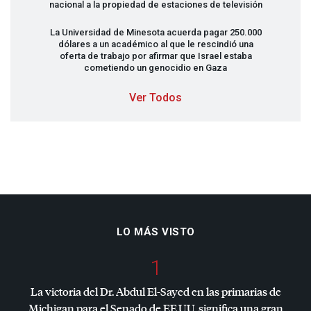
nacional a la propiedad de estaciones de televisión
La Universidad de Minesota acuerda pagar 250.000
dólares a un académico al que le rescindió una
oferta de trabajo por afirmar que Israel estaba
cometiendo un genocidio en Gaza
Ver Todos
LO MÁS VISTO
1
La victoria del Dr. Abdul El-Sayed en las primarias de
Michigan para el Senado de EE.UU. significa una gran