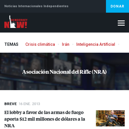
Noticias Internacionales Independientes
DONAR
TEMAS
Crisis climática
Irán
Inteligencia Artificial
Líb
Aborto
Asociación Nacional del Rifle (NRA)
BREVE
16 ENE. 2013
El lobby a favor de las armas de fuego
aporta $12 mil millones de dólares a la
NRA