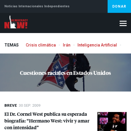
Noticias Internacionales Independientes
DONAR
TEMAS
Crisis climática
Irán
Inteligencia Artificial
Líb
Cuestiones raciales en Estados Unidos
BREVE
30 SEP. 2009
El Dr. Cornel West publica su esperada
biografía: “Hermano West: vivir y amar
con intensidad”