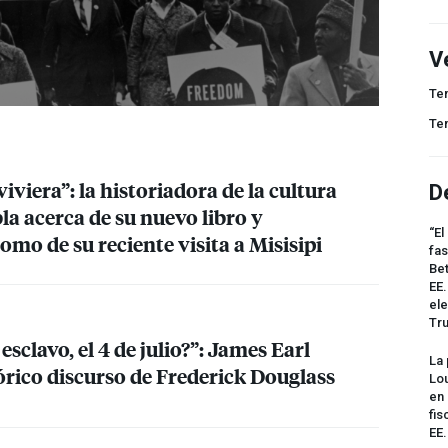
V
Te
Te
iviera”: la historiadora de la cultura
D
a acerca de su nuevo libro y
“El
como de su reciente visita a Misisipi
fas
Bet
EE.
ele
Tr
 esclavo, el 4 de julio?”: James Earl
La 
tórico discurso de Frederick Douglass
Lou
en 
fis
EE