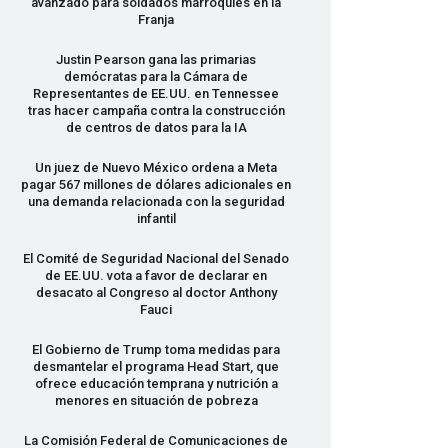
avanzado para soldados marroquíes en la
Franja
Justin Pearson gana las primarias
demócratas para la Cámara de
Representantes de EE.UU. en Tennessee
tras hacer campaña contra la construcción
de centros de datos para la IA
Un juez de Nuevo México ordena a Meta
pagar 567 millones de dólares adicionales en
una demanda relacionada con la seguridad
infantil
El Comité de Seguridad Nacional del Senado
de EE.UU. vota a favor de declarar en
desacato al Congreso al doctor Anthony
Fauci
El Gobierno de Trump toma medidas para
desmantelar el programa Head Start, que
ofrece educación temprana y nutrición a
menores en situación de pobreza
La Comisión Federal de Comunicaciones de