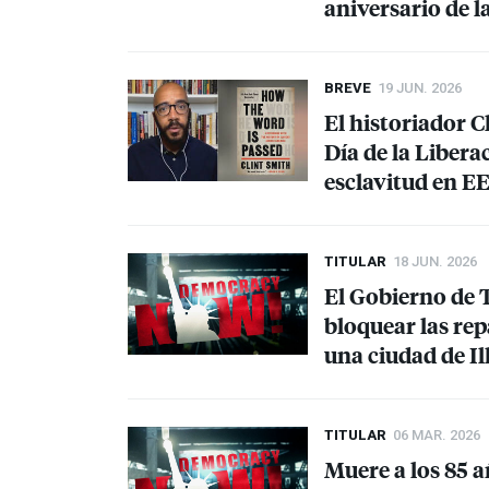
aniversario de 
BREVE
19 JUN. 2026
El historiador C
Día de la Libera
esclavitud en E
TITULAR
18 JUN. 2026
El Gobierno de
bloquear las rep
una ciudad de Il
TITULAR
06 MAR. 2026
Muere a los 85 a