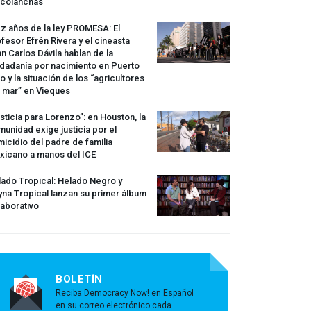
rcolanchas
z años de la ley
PROMESA
: El
fesor Efrén Rivera y el cineasta
n Carlos Dávila hablan de la
dadanía por nacimiento en Puerto
o y la situación de los “agricultores
 mar” en Vieques
sticia para Lorenzo”: en Houston, la
unidad exige justicia por el
icidio del padre de familia
xicano a manos del
ICE
ado Tropical: Helado Negro y
na Tropical lanzan su primer álbum
aborativo
BOLETÍN
Reciba Democracy Now! en Español
en su correo electrónico cada