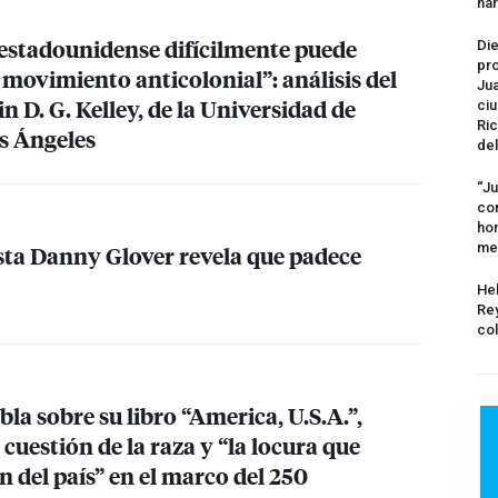
na
estadounidense difícilmente puede
Die
pro
movimiento anticolonial”: análisis del
Jua
n D. G. Kelley, de la Universidad de
ciu
Ric
os Ángeles
del
“Ju
com
hom
me
ista Danny Glover revela que padece
Hel
Rey
col
la sobre su libro “America, U.S.A.”,
cuestión de la raza y “la locura que
n del país” en el marco del 250