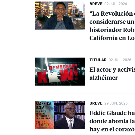
BREVE
02 JUL. 2026
“La Revolución 
considerarse un 
historiador Robi
California en L
TITULAR
02 JUL. 2026
El actor y activ
alzhéimer
BREVE
29 JUN. 2026
Eddie Glaude hab
donde aborda la 
hay en el corazó