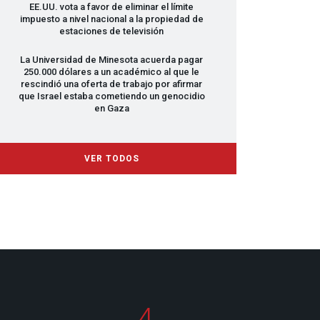
EE.UU. vota a favor de eliminar el límite
impuesto a nivel nacional a la propiedad de
estaciones de televisión
La Universidad de Minesota acuerda pagar
250.000 dólares a un académico al que le
rescindió una oferta de trabajo por afirmar
que Israel estaba cometiendo un genocidio
en Gaza
VER TODOS
4