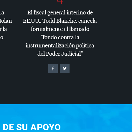
La
El fiscal general interino de
Nolan
EE.UU., Todd Blanche, cancela
r la
formalmente el llamado
io
“fondo contra la
instrumentalización política
del Poder Judicial”
 DE SU APOYO