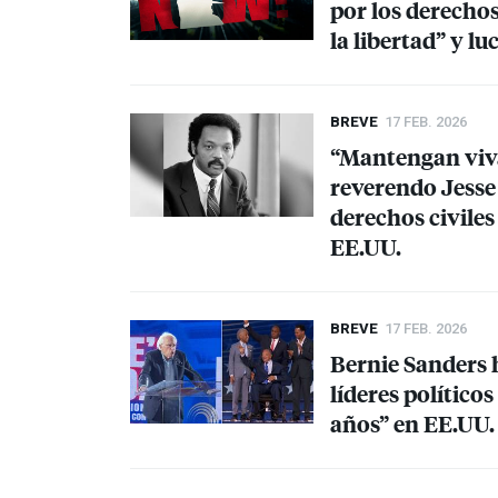
por los derechos
la libertad” y l
BREVE
17 FEB. 2026
“Mantengan viva
reverendo Jesse
derechos civiles
EE.UU.
BREVE
17 FEB. 2026
Bernie Sanders 
líderes político
años” en EE.UU.