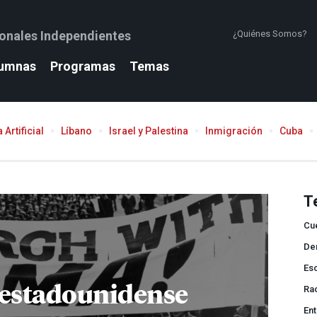
ionales Independientes
¿Quiénes Somos?
umnas
Programas
Temas
 Artificial
Líbano
Israel y Palestina
Inmigración
Cuba
T
Cue
Der
Esc
oestadounidense
Ra
Ent