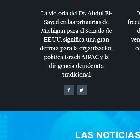
La victoria del Dr. Abdul El-
“
Sayed en las primarias de
frec
Michigan para el Senado de
d
EE.UU. significa una gran
ven
derrota para la organización
c
política israelí
AIPAC
y la
dirigencia demócrata
tradicional
LAS NOTICIA