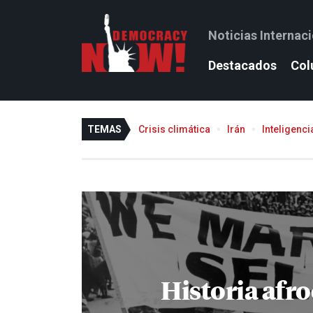
Noticias Internac
Destacados
Col
TEMAS
Crisis climática
Irán
Inteligencia
Historia afr