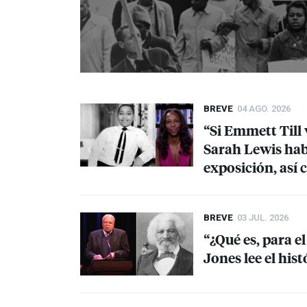
BREVE
04 AGO. 2026
“Si Emmett Till v
Sarah Lewis habl
exposición, así 
BREVE
03 JUL. 2026
“¿Qué es, para el
Jones lee el his