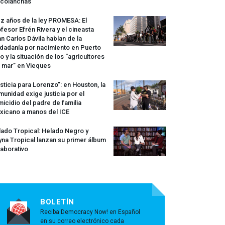
rcolanchas
z años de la ley
PROMESA
: El
fesor Efrén Rivera y el cineasta
n Carlos Dávila hablan de la
dadanía por nacimiento en Puerto
o y la situación de los “agricultores
 mar” en Vieques
sticia para Lorenzo”: en Houston, la
unidad exige justicia por el
icidio del padre de familia
xicano a manos del
ICE
ado Tropical: Helado Negro y
na Tropical lanzan su primer álbum
aborativo
BOLETÍN
Reciba Democracy Now! en Español
en su correo electrónico cada