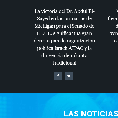
La victoria del Dr. Abdul El-
“
Sayed en las primarias de
frec
Michigan para el Senado de
d
EE.UU. significa una gran
ven
derrota para la organización
c
política israelí
AIPAC
y la
dirigencia demócrata
tradicional
LAS NOTICIA