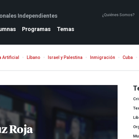
ionales Independientes
¿Quiénes Somos?
umnas
Programas
Temas
 Artificial
Líbano
Israel y Palestina
Inmigración
Cuba
T
Cri
Te
Lib
z Roja
Org
Mu