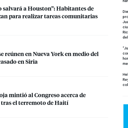
na
o salvará a Houston”: Habitantes de
Die
zan para realizar tareas comunitarias
pro
Jua
ciu
Ric
del
“Ju
se reúnen en Nueva York en medio del
com
hom
casado en Siria
me
Hel
Rey
col
oja mintió al Congreso acerca de
tras el terremoto de Haití