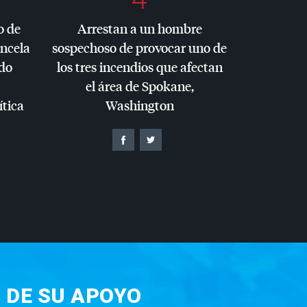
o de
Arrestan a un hombre
ancela
sospechoso de provocar uno de
do
los tres incendios que afectan
el área de Spokane,
ítica
Washington
 DE SU APOYO