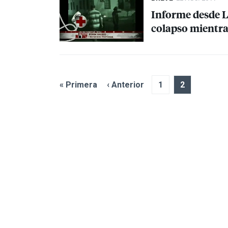
Informe desde Li
colapso mientra
« Primera
‹ Anterior
1
2