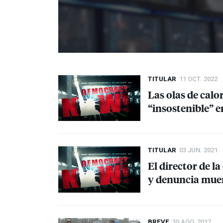
TITULAR
11 OCT. 2022
Las olas de cal
“insostenible” e
TITULAR
03 JUN. 2021
El director de l
y denuncia muer
BREVE
30 AGO. 2017