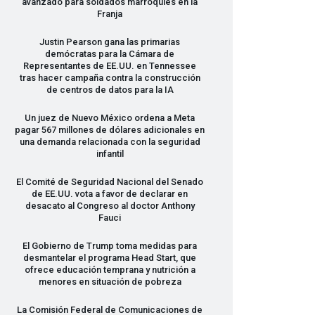
avanzado para soldados marroquíes en la
Franja
Justin Pearson gana las primarias
demócratas para la Cámara de
Representantes de EE.UU. en Tennessee
tras hacer campaña contra la construcción
de centros de datos para la IA
Un juez de Nuevo México ordena a Meta
pagar 567 millones de dólares adicionales en
una demanda relacionada con la seguridad
infantil
El Comité de Seguridad Nacional del Senado
de EE.UU. vota a favor de declarar en
desacato al Congreso al doctor Anthony
Fauci
El Gobierno de Trump toma medidas para
desmantelar el programa Head Start, que
ofrece educación temprana y nutrición a
menores en situación de pobreza
La Comisión Federal de Comunicaciones de