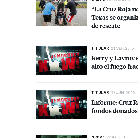
“La Cruz Roja n
Texas se organi
de rescate
TITULAR
21 SEP. 2016
Kerry y Lavrov 
alto el fuego fra
TITULAR
17 JUN. 2016
Informe: Cruz R
fondos donados 
BREVE
22 AGO. 2011