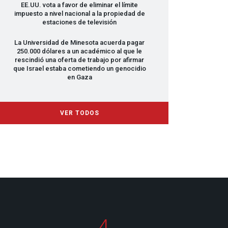
EE.UU. vota a favor de eliminar el límite
impuesto a nivel nacional a la propiedad de
estaciones de televisión
La Universidad de Minesota acuerda pagar
250.000 dólares a un académico al que le
rescindió una oferta de trabajo por afirmar
que Israel estaba cometiendo un genocidio
en Gaza
VER TODOS
4