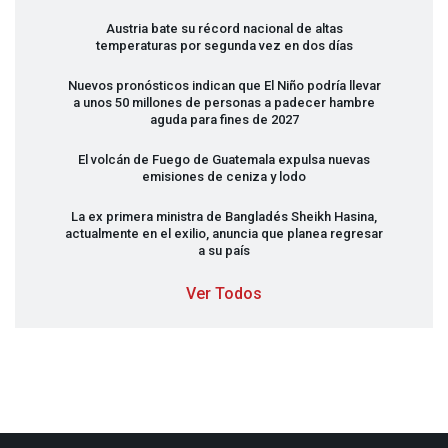
Austria bate su récord nacional de altas
temperaturas por segunda vez en dos días
Nuevos pronósticos indican que El Niño podría llevar
a unos 50 millones de personas a padecer hambre
aguda para fines de 2027
El volcán de Fuego de Guatemala expulsa nuevas
emisiones de ceniza y lodo
La ex primera ministra de Bangladés Sheikh Hasina,
actualmente en el exilio, anuncia que planea regresar
a su país
Ver Todos