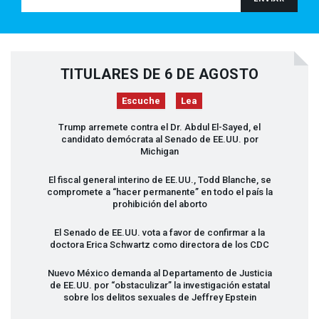
TITULARES DE 6 DE AGOSTO
Escuche
Lea
Trump arremete contra el Dr. Abdul El-Sayed, el
candidato demócrata al Senado de EE.UU. por
Michigan
El fiscal general interino de EE.UU., Todd Blanche, se
compromete a “hacer permanente” en todo el país la
prohibición del aborto
El Senado de EE.UU. vota a favor de confirmar a la
doctora Erica Schwartz como directora de los
CDC
Nuevo México demanda al Departamento de Justicia
de EE.UU. por “obstaculizar” la investigación estatal
sobre los delitos sexuales de Jeffrey Epstein