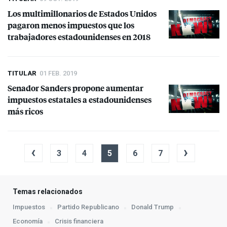
Los multimillonarios de Estados Unidos
pagaron menos impuestos que los
trabajadores estadounidenses en 2018
TITULAR
01 FEB. 2019
Senador Sanders propone aumentar
impuestos estatales a estadounidenses
más ricos
‹
›
3
4
5
6
7
Temas relacionados
Impuestos
Partido Republicano
Donald Trump
Economía
Crisis financiera