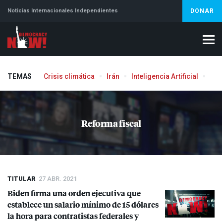
Noticias Internacionales Independientes
DONAR
TEMAS
Crisis climática
Irán
Inteligencia Artificial
Líb
Reforma fiscal
TITULAR
27 ABR. 2021
Biden firma una orden ejecutiva que
establece un salario mínimo de 15 dólares
la hora para contratistas federales y