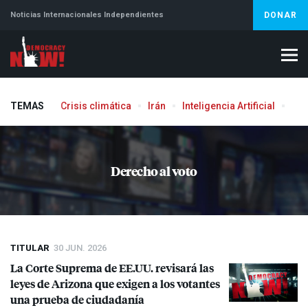
Noticias Internacionales Independientes
DONAR
TEMAS
Crisis climática
Irán
Inteligencia Artificial
Líb
Derecho al voto
TITULAR
30 JUN. 2026
La Corte Suprema de EE.UU. revisará las
leyes de Arizona que exigen a los votantes
una prueba de ciudadanía