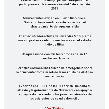
contra miembros del grupo Oath Keepers que
participaron en la insurrección del 6 de enero de
2021
Manifestantes exigen en Puerto Rico que el
Gobierno tome medidas ante la crisis en el
abastecimiento de agua en la isla
El partido ultraderechista de Narendra Modi pierde
unas importantes elecciones locales en el estado
indio de Bihar
Ataques rusos con misiles y drones dejan 17
muertos en Ucrania
Jordania convoca una reunión de emergencia sobre
la “inminente” toma israelí de la mezquita de Al-Aqsa
en Jerusalén
Expertos en DD.HH. de la
ONU
envían una carta al
alcalde y la gobernadora de Nueva York en apoyo a
la propuesta para reducir las jornadas laborales de
las asistentes de salud a domicilio
Ver Todos