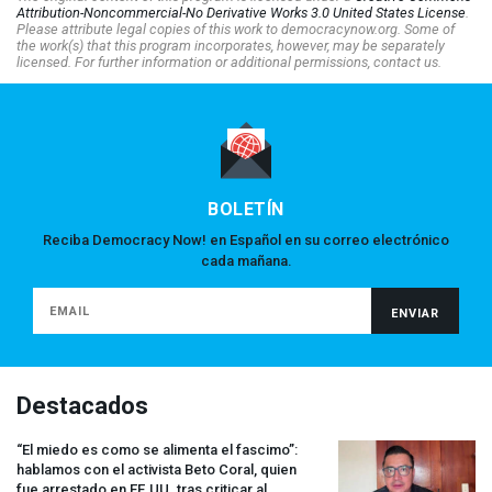
Attribution-Noncommercial-No Derivative Works 3.0 United States License
.
Please attribute legal copies of this work to democracynow.org. Some of
the work(s) that this program incorporates, however, may be separately
licensed. For further information or additional permissions, contact us.
BOLETÍN
Reciba Democracy Now! en Español en su correo electrónico
cada mañana.
Destacados
“El miedo es como se alimenta el fascimo”:
hablamos con el activista Beto Coral, quien
fue arrestado en EE.UU. tras criticar al