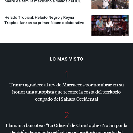
padre de familia mexicano a manos del
ICE
Helado Tropical: Helado Negro y Reyna
Tropical lanzan su primer álbum colaborativo
LO MÁS VISTO
1
Trump agradece al rey de Marruecos por nombrar en su
honor una autopista que recorre la costa del territorio
ocupado del Sahara Occidental
2
Llaman a boicotear “La Odisea” de Christopher Nolan por la
decisión de rodar la película en el territorio ocupado del