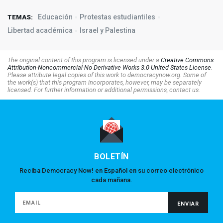
Educación
Protestas estudiantiles
TEMAS:
Libertad académica
Israel y Palestina
The original content of this program is licensed under a
Creative Commons
Attribution-Noncommercial-No Derivative Works 3.0 United States License
.
Please attribute legal copies of this work to democracynow.org. Some of
the work(s) that this program incorporates, however, may be separately
licensed. For further information or additional permissions, contact us.
BOLETÍN
Reciba Democracy Now! en Español en su correo electrónico
cada mañana.