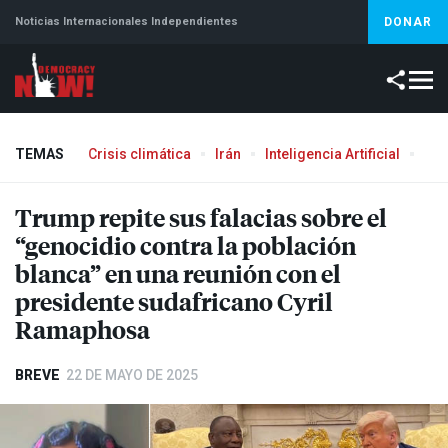
Noticias Internacionales Independientes
DONAR
TEMAS
Crisis climática
Irán
Inteligencia Artificial
Líb
Aborto
Trump repite sus falacias sobre el
“genocidio contra la población
blanca” en una reunión con el
presidente sudafricano Cyril
Ramaphosa
BREVE
22 DE MAYO DE 2025