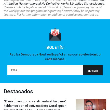
Attribution-Noncommercial-No Derivative Works 3.0 United States License
.
Please attribute legal copies of this work to democracynow.org. Some of
the work(s) that this program incorporates, however, may be separately
licensed. For further information or additional permissions, contact us.
BOLETÍN
Reciba Democracy Now! en Español en su correo electrónico
cada mañana.
Destacados
“El miedo es como se alimenta el fascimo”:
hablamos con el activista Beto Coral, quien