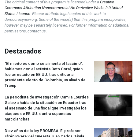
The original content of this program is licensed under a
Creative
Commons Attribution-Noncommercial-No Derivative Works 3.0 United
States License
. Please attribute legal copies of this work to
democracynow.org. Some of the work(s) that this program incorporates,
however, may be separately licensed. For further information or additional
permissions, contact us.
Destacados
“El miedo es como se alimenta el fascimo”:
hablamos con el activista Beto Coral, quien
fue arrestado en EE.UU. tras criticar al
presidente electo de Colombia, un aliado de
Trump
La periodista de investigación Camila Lourdes
Galarza habla de la situación en Ecuador tras
el asesinato de una fiscal que investigaba los
ataques de EE.UU. contra supuestas
narcolanchas
Diez años de la ley
PROMESA
: El profesor
Efrén Rivera y el cineasta Juan Carlos Dávila