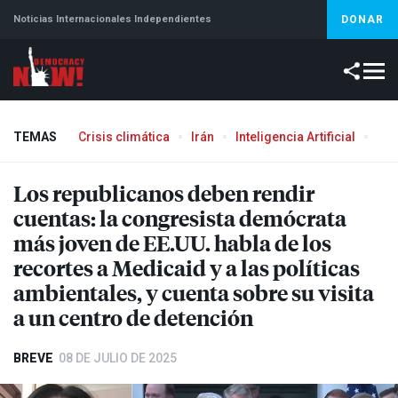
Noticias Internacionales Independientes
DONAR
TEMAS
Crisis climática
Irán
Inteligencia Artificial
Líb
Los republicanos deben rendir
cuentas: la congresista demócrata
más joven de EE.UU. habla de los
recortes a Medicaid y a las políticas
ambientales, y cuenta sobre su visita
a un centro de detención
BREVE
08 DE JULIO DE 2025