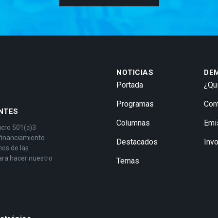
NOTICIAS
DE
Portada
¿Qu
Programas
Con
NTES
Columnas
Emi
ucro 501(c)3
 financiamiento
Destacados
Inv
mos de las
ara hacer nuestro
Temas