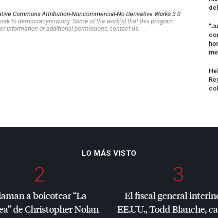
del
ative Commons Attribution-Noncommercial-No Derivative Works 3.0
s work to democracynow.org. Some of the work(s) that this program
“Ju
er information or additional permissions, contact us.
com
hom
me
Hel
Rey
col
LO MÁS VISTO
2
3
laman a boicotear “La
El fiscal general interin
ea” de Christopher Nolan
EE.UU., Todd Blanche, c