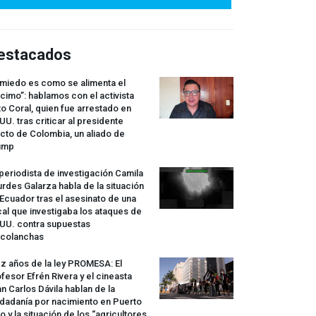
estacados
 miedo es como se alimenta el
cimo”: hablamos con el activista
o Coral, quien fue arrestado en
UU. tras criticar al presidente
cto de Colombia, un aliado de
ump
periodista de investigación Camila
rdes Galarza habla de la situación
Ecuador tras el asesinato de una
cal que investigaba los ataques de
.UU. contra supuestas
rcolanchas
z años de la ley
PROMESA
: El
fesor Efrén Rivera y el cineasta
n Carlos Dávila hablan de la
dadanía por nacimiento en Puerto
o y la situación de los “agricultores