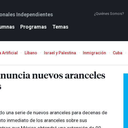
ionales Independientes
¿Quiénes Somos?
umnas
Programas
Temas
 Artificial
Líbano
Israel y Palestina
Inmigración
Cuba
anuncia nuevos aranceles
s
do una serie de nuevos aranceles para decenas de
nto inmediato de los aranceles sobre sus
ntras que México obtendrá una extensión de 90