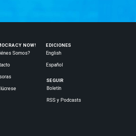
MOCRACY NOW!
EDICIONES
iénes Somos?
English
tacto
Español
soras
SEGUIR
Boletín
olúcrese
RSS y Podcasts