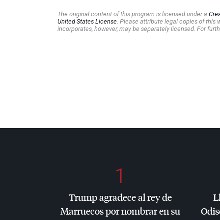
The original content of this program is licensed under a
Cre
United States License
. Please attribute legal copies of thi
incorporates, however, may be separately licensed. For furth
1
Trump agradece al rey de
L
Marruecos por nombrar en su
Odis