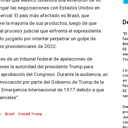
ongar las negociaciones con Estados Unidos en
rcial. El país más afectado es Brasil, que
D
re la mayoría de sus productos, luego de que
al proceso judicial que enfrenta el expresidente
“El
do juzgado por intentar perpetrar un golpe de
fas
Bet
nes presidenciales de 2022.
EE.
ele
ces de un tribunal federal de apelaciones de
Tr
eves la autoridad del presidente Trump para
La 
 aprobación del Congreso. Durante la audiencia, un
Lou
en 
invocación por parte del Gobierno de Trump de la
fis
Emergencia Internacional de 1977 debido a que
EE
na
anceles”.
Die
pro
o
Brasil
Donald Trump
Jua
ciu
Ric