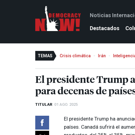
Noticias Internac
Destacados
Col
TEMAS
Crisis climática
Irán
Inteligencia
El presidente Trump 
para decenas de paíse
TITULAR
01 AGO. 2025
El presidente Trump ha anuncia
países. Canadá sufrirá el aume
productos, del 25% al 35%, mie