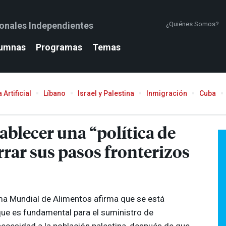
ionales Independientes
¿Quiénes Somos?
umnas
Programas
Temas
 Artificial
Líbano
Israel y Palestina
Inmigración
Cuba
tablecer una “política de
rar sus pasos fronterizos
ama Mundial de Alimentos afirma que se está
que es fundamental para el suministro de
necesidad a la población palestina, después de que