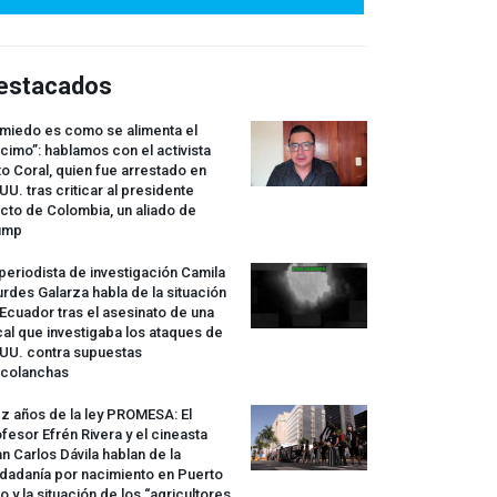
estacados
 miedo es como se alimenta el
cimo”: hablamos con el activista
o Coral, quien fue arrestado en
UU. tras criticar al presidente
cto de Colombia, un aliado de
ump
periodista de investigación Camila
rdes Galarza habla de la situación
Ecuador tras el asesinato de una
cal que investigaba los ataques de
.UU. contra supuestas
rcolanchas
z años de la ley
PROMESA
: El
fesor Efrén Rivera y el cineasta
n Carlos Dávila hablan de la
dadanía por nacimiento en Puerto
o y la situación de los “agricultores