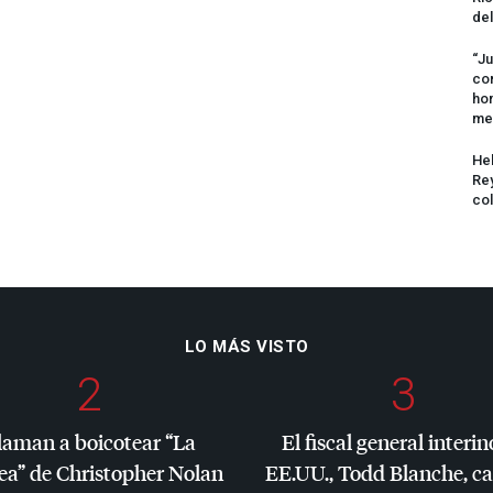
del
“Ju
com
hom
me
Hel
Rey
col
LO MÁS VISTO
2
3
laman a boicotear “La
El fiscal general interin
ea” de Christopher Nolan
EE.UU., Todd Blanche, c