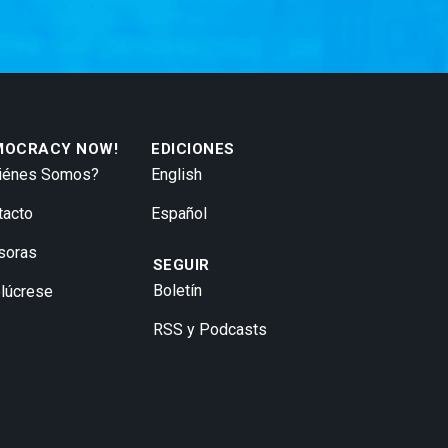
MOCRACY NOW!
EDICIONES
iénes Somos?
English
tacto
Español
soras
SEGUIR
Boletín
olúcrese
RSS y Podcasts