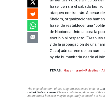
Israel cerrara el sábado las fro
ataques contra Irán. A pesar de
Shalom, organizaciones human
Israel de restablecer una “polít
de Naciones Unidas para la pobl
escribió al respecto: “Después
y de la propagación de una ham
Gaza] aún carece de los sumini
ayuda humanitaria desde el inici
TEMAS:
Gaza
Israel y Palestina
Al
The original content of this program is licensed under a
Cre
United States License
. Please attribute legal copies of thi
incorporates, however, may be separately licensed. For furth