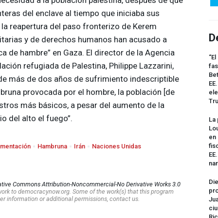
nteras del enclave al tiempo que iniciaba sus
 la reapertura del paso fronterizo de Kerem
D
itarias y de derechos humanos han acusado a
ica de hambre” en Gaza. El director de la Agencia
“El
ación refugiada de Palestina, Philippe Lazzarini,
fas
Bet
 de más de dos años de sufrimiento indescriptible
EE.
bruna provocada por el hombre, la población [de
ele
Tr
stros más básicos, a pesar del aumento de la
o del alto el fuego”.
La 
Lou
en 
fis
imentación
Hambruna
Irán
Naciones Unidas
EE
na
Die
ative Commons Attribution-Noncommercial-No Derivative Works 3.0
pro
s work to democracynow.org. Some of the work(s) that this program
er information or additional permissions, contact us.
Jua
ciu
Ric