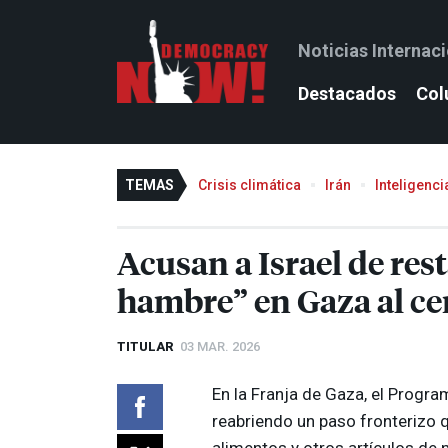
Noticias Internac
Destacados
Col
TEMAS
Crisis climática
Irán
Inteligencia
Acusan a Israel de res
hambre” en Gaza al cer
TITULAR
03 MAR. 2026
En la Franja de Gaza, el Progr
reabriendo un paso fronterizo 
alimentos y otros artículos de 