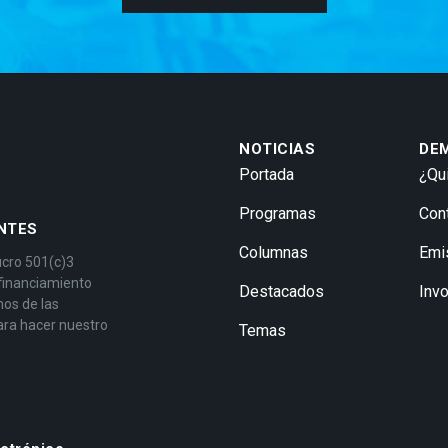
NOTICIAS
DE
Portada
¿Qu
Programas
Con
NTES
Columnas
Emi
ucro 501(c)3
 financiamiento
Destacados
Inv
mos de las
ara hacer nuestro
Temas