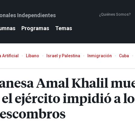
ionales Independientes
¿Quiénes Somos?
umnas
Programas
Temas
 Artificial
Líbano
Israel y Palestina
Inmigración
Cuba
banesa Amal Khalil mu
al el ejército impidió a
s escombros