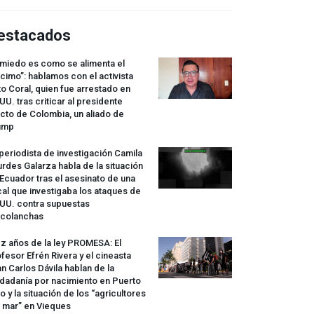
estacados
 miedo es como se alimenta el
cimo”: hablamos con el activista
o Coral, quien fue arrestado en
UU. tras criticar al presidente
cto de Colombia, un aliado de
ump
periodista de investigación Camila
rdes Galarza habla de la situación
Ecuador tras el asesinato de una
cal que investigaba los ataques de
.UU. contra supuestas
rcolanchas
z años de la ley
PROMESA
: El
fesor Efrén Rivera y el cineasta
n Carlos Dávila hablan de la
dadanía por nacimiento en Puerto
o y la situación de los “agricultores
 mar” en Vieques