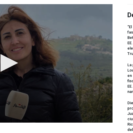
D
“El
fas
Bet
EE.
ele
Tr
La 
Lou
en 
fis
EE
na
Die
pro
Jua
ciu
Ric
del