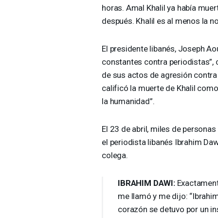
horas. Amal Khalil ya había mue
después. Khalil es al menos la n
El presidente libanés, Joseph Ao
constantes contra periodistas”, 
de sus actos de agresión contra 
calificó la muerte de Khalil com
la humanidad”.
El 23 de abril, miles de personas 
el periodista libanés Ibrahim Da
colega.
IBRAHIM
DAWI
:
Exactamente
me llamó y me dijo: “Ibrahi
corazón se detuvo por un in