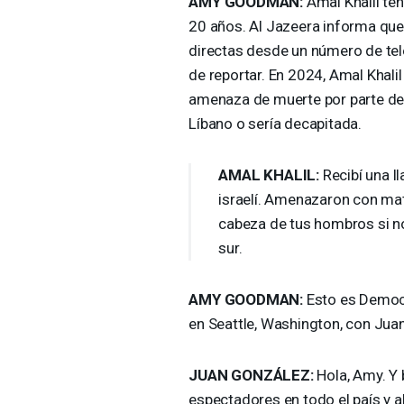
AMY
GOODMAN
:
Amal Khalil te
20 años. Al Jazeera informa que
directas desde un número de tel
de reportar. En 2024, Amal Khali
amenaza de muerte por parte de i
Líbano o sería decapitada.
AMAL
KHALIL
:
Recibí una l
israelí. Amenazaron con mat
cabeza de tus hombros si no
sur.
AMY
GOODMAN
:
Esto es Democ
en Seattle, Washington, con Jua
JUAN
GONZÁLEZ:
Hola, Amy. Y 
espectadores en todo el país y 