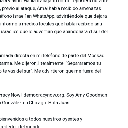
nía 43 años. Había trabajado como reportera durante
, previo al ataque, Amal había recibido amenazas
éfono israelí en WhatsApp, advirtiéndole que dejara
l informó a medios locales que había recibido una
sraelíes que le advertían que abandonara el sur del
lamada directa en mi teléfono de parte del Mossad
arme. Me dijeron, literalmente: “Separaremos tu
 te vas del sur”. Me advirtieron que me fuera del
racy Now!, democracynow.org. Soy Amy Goodman
n González en Chicago. Hola Juan.
bienvenidos a todos nuestros oyentes y
alrededor del mundo.