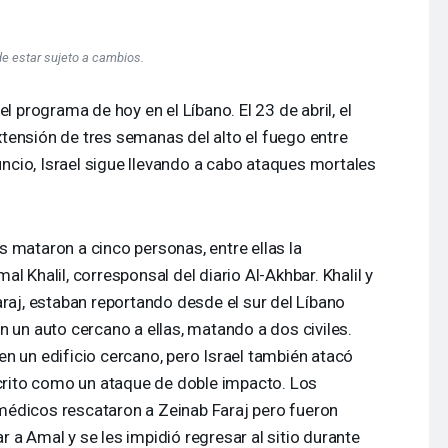
de estar sujeto a cambios.
programa de hoy en el Líbano. El 23 de abril, el
tensión de tres semanas del alto el fuego entre
nuncio, Israel sigue llevando a cabo ataques mortales
íes mataron a cinco personas, entre ellas la
l Khalil, corresponsal del diario Al-Akhbar. Khalil y
araj, estaban reportando desde el sur del Líbano
n un auto cercano a ellas, matando a dos civiles.
n un edificio cercano, pero Israel también atacó
scrito como un ataque de doble impacto. Los
édicos rescataron a Zeinab Faraj pero fueron
 a Amal y se les impidió regresar al sitio durante