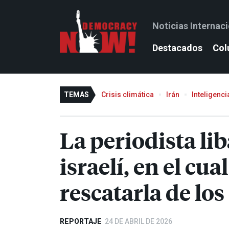
Noticias Internac
Destacados
Col
TEMAS
Crisis climática
Irán
Inteligencia
La periodista li
israelí, en el cu
rescatarla de lo
REPORTAJE
24 DE ABRIL DE 2026