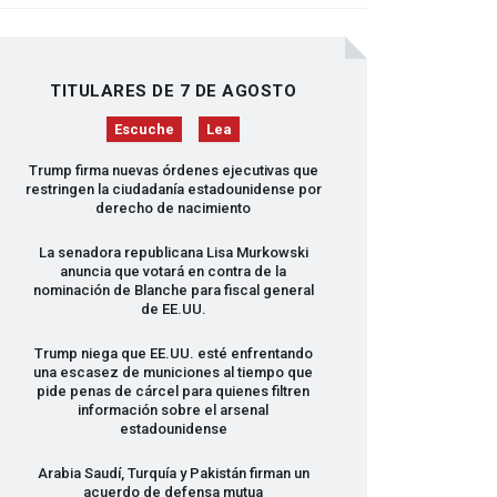
TITULARES DE 7 DE AGOSTO
Escuche
Lea
Trump firma nuevas órdenes ejecutivas que
restringen la ciudadanía estadounidense por
derecho de nacimiento
La senadora republicana Lisa Murkowski
anuncia que votará en contra de la
nominación de Blanche para fiscal general
de EE.UU.
Trump niega que EE.UU. esté enfrentando
una escasez de municiones al tiempo que
pide penas de cárcel para quienes filtren
información sobre el arsenal
estadounidense
Arabia Saudí, Turquía y Pakistán firman un
acuerdo de defensa mutua