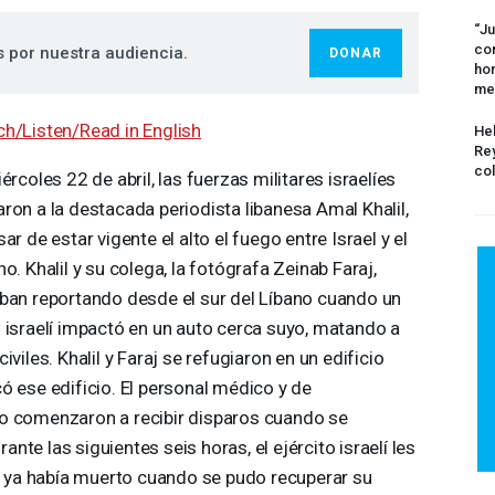
“Ju
com
s por nuestra audiencia.
DONAR
hom
me
h/Listen/Read in English
Hel
Rey
col
iércoles 22 de abril, las fuerzas militares israelíes
ron a la destacada periodista libanesa Amal Khalil,
sar de estar vigente el alto el fuego entre Israel y el
no. Khalil y su colega, la fotógrafa Zeinab Faraj,
ban reportando desde el sur del Líbano cuando un
 israelí impactó en un auto cerca suyo, matando a
civiles. Khalil y Faraj se refugiaron en un edificio
ó ese edificio. El personal médico y de
o comenzaron a recibir disparos cuando se
rante las siguientes seis horas, el ejército israelí les
il ya había muerto cuando se pudo recuperar su