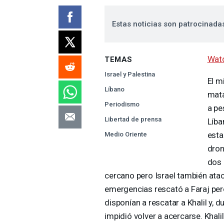
Estas noticias son patrocinada
Watc
TEMAS
Israel y Palestina
El m
Líbano
mata
Periodismo
a pe
Libertad de prensa
Líba
esta
Medio Oriente
dron
dos 
cercano pero Israel también atac
emergencias rescató a Faraj per
disponían a rescatar a Khalil y, du
impidió volver a acercarse. Khal