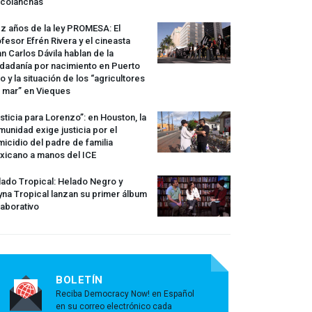
rcolanchas
z años de la ley
PROMESA
: El
fesor Efrén Rivera y el cineasta
n Carlos Dávila hablan de la
dadanía por nacimiento en Puerto
o y la situación de los “agricultores
 mar” en Vieques
sticia para Lorenzo”: en Houston, la
unidad exige justicia por el
icidio del padre de familia
xicano a manos del
ICE
ado Tropical: Helado Negro y
na Tropical lanzan su primer álbum
aborativo
BOLETÍN
Reciba Democracy Now! en Español
en su correo electrónico cada