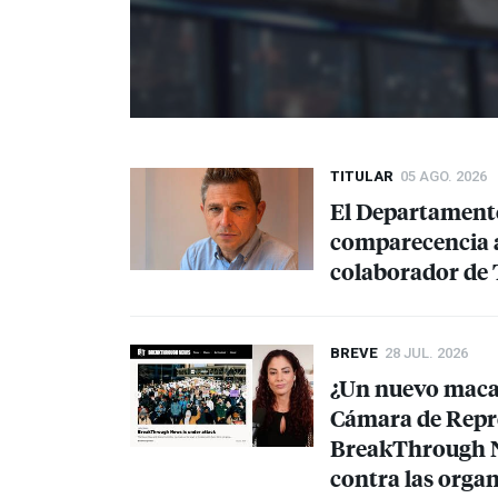
TITULAR
05 AGO. 2026
El Departamento 
comparecencia a
colaborador de
BREVE
28 JUL. 2026
¿Un nuevo macar
Cámara de Repre
BreakThrough Ne
contra las orga