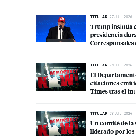
TITULAR
27 JUL. 2026
Trump insinúa q
presidencia dura
Corresponsales 
TITULAR
24 JUL. 2026
El Departamento 
citaciones emiti
Times tras el in
TITULAR
23 JUL. 2026
Un comité de la
liderado por los