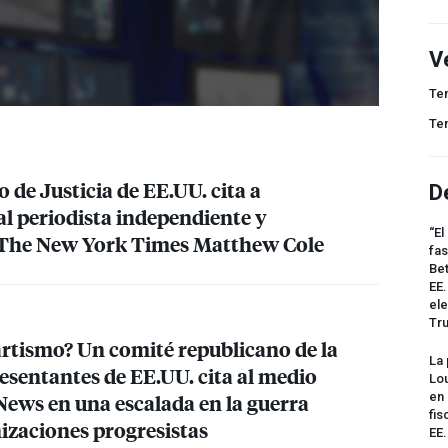
V
Te
Te
de Justicia de EE.UU. cita a
D
l periodista independiente y
“El
 The New York Times Matthew Cole
fas
Bet
EE.
ele
Tr
tismo? Un comité republicano de la
La 
sentantes de EE.UU. cita al medio
Lou
ws en una escalada en la guerra
en 
fis
nizaciones progresistas
EE