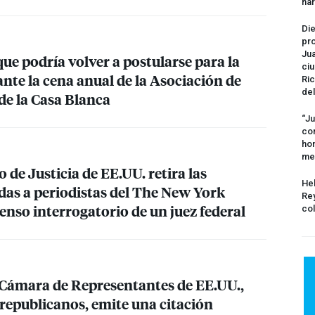
na
Die
pro
Jua
ue podría volver a postularse para la
ciu
nte la cena anual de la Asociación de
Ric
del
de la Casa Blanca
“Ju
com
hom
me
de Justicia de EE.UU. retira las
Hel
das a periodistas del The New York
Rey
tenso interrogatorio de un juez federal
col
 Cámara de Representantes de EE.UU.,
 republicanos, emite una citación