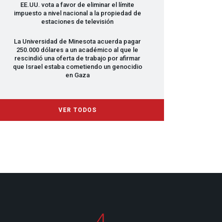
EE.UU. vota a favor de eliminar el límite
impuesto a nivel nacional a la propiedad de
estaciones de televisión
La Universidad de Minesota acuerda pagar
250.000 dólares a un académico al que le
rescindió una oferta de trabajo por afirmar
que Israel estaba cometiendo un genocidio
en Gaza
VER TODOS
4