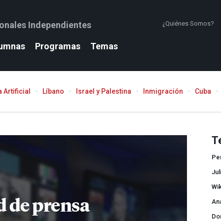
ionales Independientes
¿Quiénes Somos?
umnas
Programas
Temas
 Artificial
Líbano
Israel y Palestina
Inmigración
Cuba
T
Pe
Ju
Wi
d de prensa
An
Do