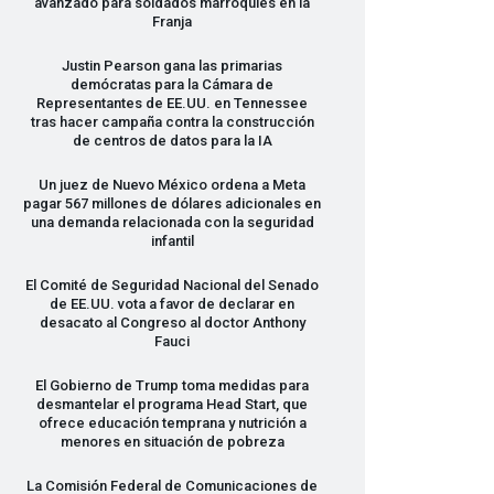
avanzado para soldados marroquíes en la
Franja
Justin Pearson gana las primarias
demócratas para la Cámara de
Representantes de EE.UU. en Tennessee
tras hacer campaña contra la construcción
de centros de datos para la IA
Un juez de Nuevo México ordena a Meta
pagar 567 millones de dólares adicionales en
una demanda relacionada con la seguridad
infantil
El Comité de Seguridad Nacional del Senado
de EE.UU. vota a favor de declarar en
desacato al Congreso al doctor Anthony
Fauci
El Gobierno de Trump toma medidas para
desmantelar el programa Head Start, que
ofrece educación temprana y nutrición a
menores en situación de pobreza
La Comisión Federal de Comunicaciones de