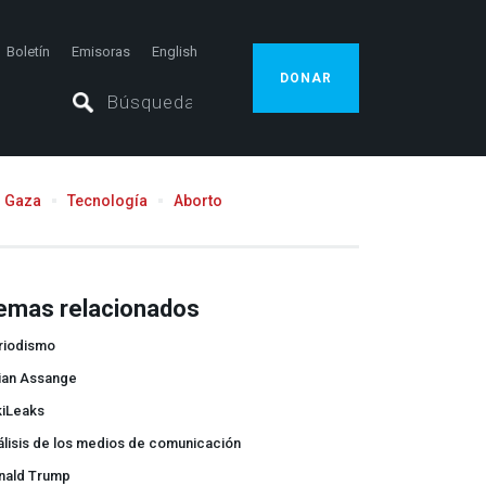
Boletín
Emisoras
English
DONAR
Gaza
Tecnología
Aborto
emas relacionados
riodismo
lian Assange
kiLeaks
álisis de los medios de comunicación
nald Trump