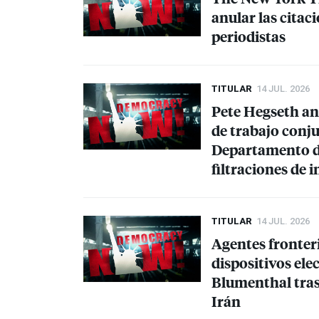
anular las citac
periodistas
TITULAR
14 JUL. 2026
Pete Hegseth an
de trabajo conju
Departamento de 
filtraciones de 
TITULAR
14 JUL. 2026
Agentes fronter
dispositivos ele
Blumenthal tras 
Irán