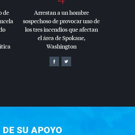
o de
Arrestan a un hombre
ancela
sospechoso de provocar uno de
do
los tres incendios que afectan
el área de Spokane,
ítica
Washington
 DE SU APOYO