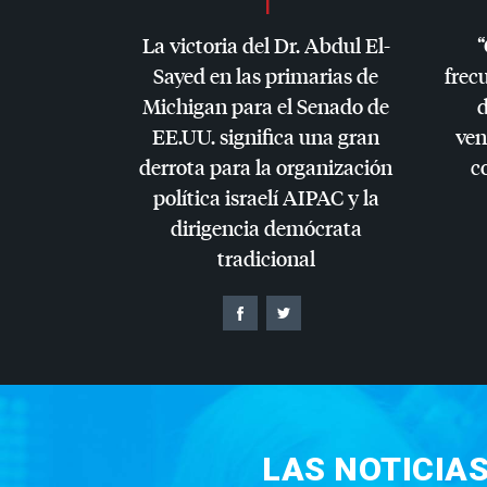
La victoria del Dr. Abdul El-
“
Sayed en las primarias de
frec
Michigan para el Senado de
d
EE.UU. significa una gran
ven
derrota para la organización
c
política israelí
AIPAC
y la
dirigencia demócrata
tradicional
LAS NOTICIA