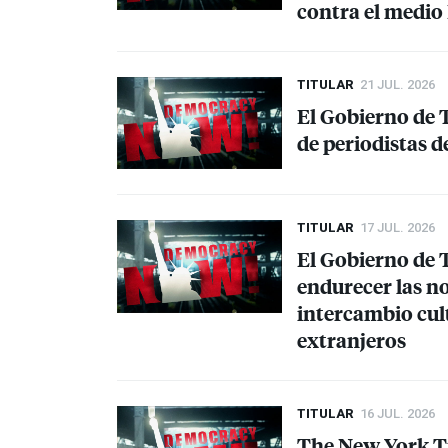
contra el medi
TITULAR
21 JUL. 2026
El Gobierno de T
de periodistas d
TITULAR
17 JUL. 2026
El Gobierno de
endurecer las n
intercambio cult
extranjeros
TITULAR
16 JUL. 2026
The New York Ti