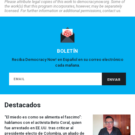
Please attribute legal copies of this work to democracynow.org. Some of
the work(s) that this program incorporates, however, may be separately
licensed. For further information or additional permissions, contact us.
BOLETÍN
Reciba Democracy Now! en Español en su correo electrónico
cada mañana.
Destacados
“El miedo es como se alimenta el fascimo”:
hablamos con el activista Beto Coral, quien
fue arrestado en EE.UU. tras criticar al
presidente electo de Colombia, un aliado de