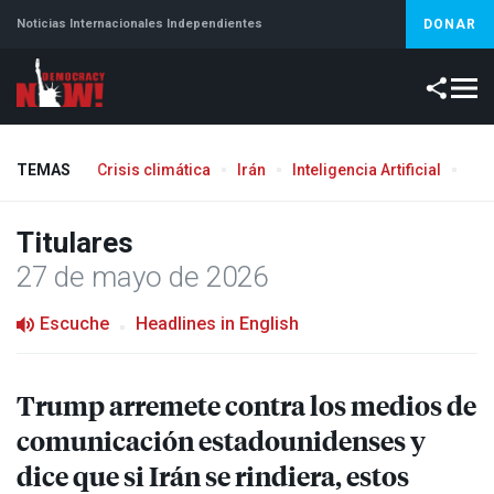
Noticias Internacionales Independientes
DONAR
TEMAS
Crisis climática
Irán
Inteligencia Artificial
Líb
Titulares
27 de mayo de 2026
Escuche
Headlines in English
Trump arremete contra los medios de
comunicación estadounidenses y
dice que si Irán se rindiera, estos