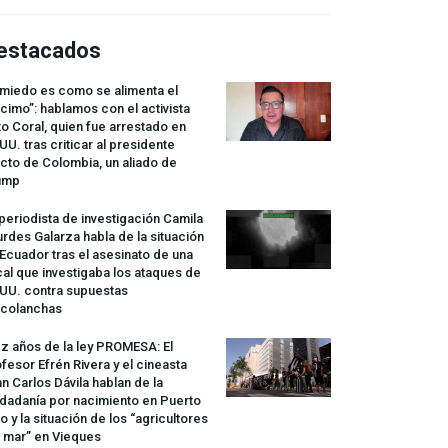
estacados
 miedo es como se alimenta el
cimo”: hablamos con el activista
o Coral, quien fue arrestado en
UU. tras criticar al presidente
cto de Colombia, un aliado de
ump
periodista de investigación Camila
rdes Galarza habla de la situación
Ecuador tras el asesinato de una
cal que investigaba los ataques de
.UU. contra supuestas
rcolanchas
z años de la ley
PROMESA
: El
fesor Efrén Rivera y el cineasta
n Carlos Dávila hablan de la
dadanía por nacimiento en Puerto
o y la situación de los “agricultores
 mar” en Vieques