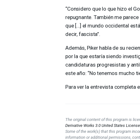
“Considero que lo que hizo el Go
repugnante. También me parece at
que […] el mundo occidental est
decir, fascista”.
Además, Piker habla de su recien
por la que estaría siendo invest
candidaturas progresistas y anti
este año: “No tenemos mucho tie
Para ver la entrevista completa e
The original content of this program is li
Derivative Works 3.0 United States Licens
Some of the work(s) that this program inco
information or additional permissions, cont