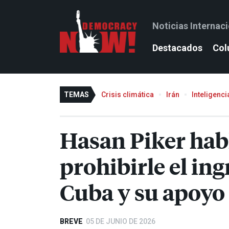
Noticias Internac
Destacados
Col
TEMAS
Crisis climática
Irán
Inteligencia
Hasan Piker habl
prohibirle el ing
Cuba y su apoyo 
BREVE
05 DE JUNIO DE 2026