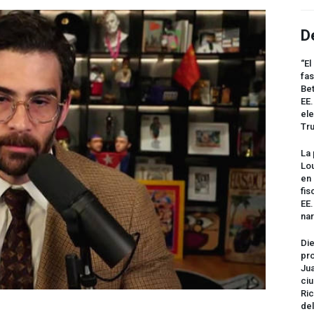
D
“El
fas
Bet
EE.
ele
Tr
La 
Lou
en 
fis
EE
na
Die
pro
Jua
ciu
Ric
del