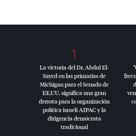
1
La victoria del Dr. Abdul El-
“
Sayed en las primarias de
frec
Michigan para el Senado de
d
EE.UU. significa una gran
ven
derrota para la organización
c
política israelí
AIPAC
y la
dirigencia demócrata
tradicional