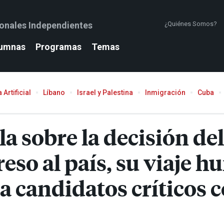
ionales Independientes
¿Quiénes Somos?
umnas
Programas
Temas
 Artificial
Líbano
Israel y Palestina
Inmigración
Cuba
a sobre la decisión de
reso al país, su viaje 
a candidatos críticos c