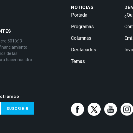
NOTICIAS
DE
Portada
¿Qu
Programas
Con
NTES
Columnas
Emi
ucro 501(c)3
 financiamiento
Destacados
Inv
mos de las
ara hacer nuestro
Temas
ectrónico