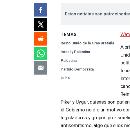
Estas noticias son patrocinada
Watc
TEMAS
Reino Unido de la Gran Bretaña
A pr
Israel y Palestina
Unid
Palestina
polí
Partido Demócrata
tení
Inte
Cuba
canc
Rein
Piker y Uygur, quienes son parient
el Gobierno no dio un motivo con
legisladores y grupos pro-israel
antisemitismo, algo que ellos ni