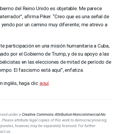
bierno del Reino Unido es objetable. Me parece
errador”, afirma Piker. “Creo que es una señal de
á yendo por un camino muy diferente; me atrevo a
te participación en una misión humanitaria a Cuba,
igado por el Gobierno de Trump, y de su apoyo a las
belicistas en las elecciones de mitad de período de
mpo. El fascismo está aquí”, enfatiza.
n inglés, haga clic
aquí
.
censed under a
Creative Commons Attribution-Noncommercial-No
e
. Please attribute legal copies of this work to democracynow.org.
rporates, however, may be separately licensed. For further
act us.