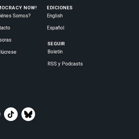
MOCRACY NOW!
EDICIONES
iénes Somos?
English
tacto
Español
soras
SEGUIR
Boletín
olúcrese
RSS y Podcasts