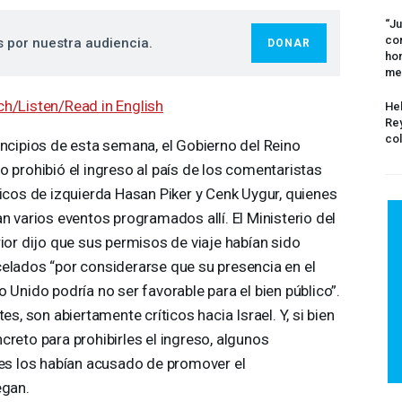
“Ju
com
s por nuestra audiencia.
DONAR
hom
me
h/Listen/Read in English
Hel
Rey
col
incipios de esta semana, el Gobierno del Reino
o prohibió el ingreso al país de los comentaristas
ticos de izquierda Hasan Piker y Cenk Uygur, quienes
an varios eventos programados allí. El Ministerio del
rior dijo que sus permisos de viaje habían sido
elados “por considerarse que su presencia en el
o Unido podría no ser favorable para el bien público”.
es, son abiertamente críticos hacia Israel. Y, si bien
creto para prohibirles el ingreso, algunos
íes los habían acusado de promover el
egan.