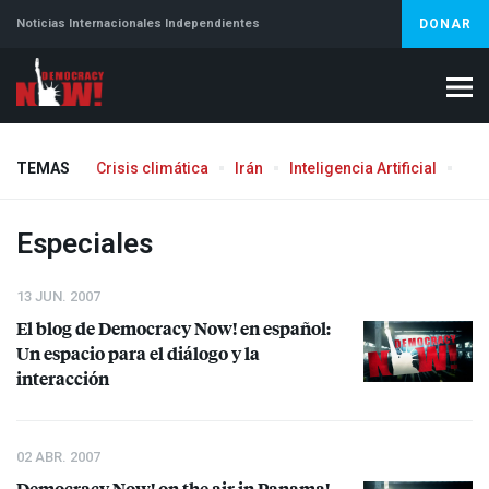
Noticias Internacionales Independientes
DONAR
TEMAS
Crisis climática
Irán
Inteligencia Artificial
Líb
Especiales
13 JUN. 2007
El blog de Democracy Now! en español:
Un espacio para el diálogo y la
interacción
02 ABR. 2007
Democracy Now! on the air in Panama!