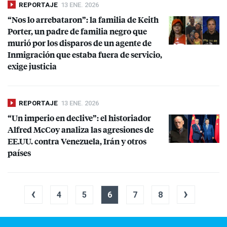
REPORTAJE
13 ENE. 2026
“Nos lo arrebataron”: la familia de Keith
Porter, un padre de familia negro que
murió por los disparos de un agente de
Inmigración que estaba fuera de servicio,
exige justicia
REPORTAJE
13 ENE. 2026
“Un imperio en declive”: el historiador
Alfred McCoy analiza las agresiones de
EE.UU. contra Venezuela, Irán y otros
países
‹
›
4
5
6
7
8