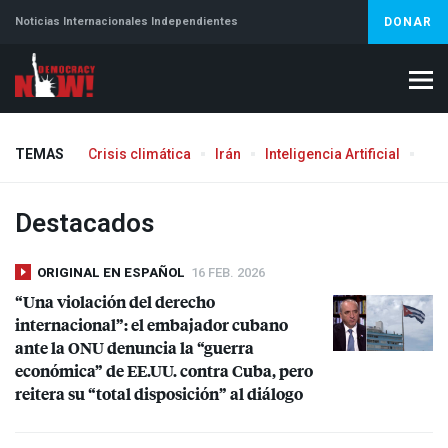
Noticias Internacionales Independientes
DONAR
TEMAS
Crisis climática
Irán
Inteligencia Artificial
Líb
Aborto
Destacados
ORIGINAL EN ESPAÑOL
16 FEB. 2026
“Una violación del derecho
internacional”: el embajador cubano
ante la
ONU
denuncia la “guerra
económica” de EE.UU. contra Cuba, pero
reitera su “total disposición” al diálogo