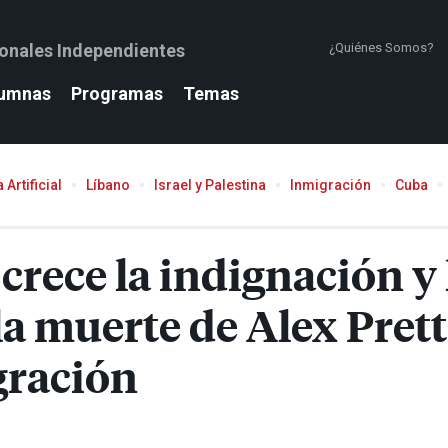
ionales Independientes
¿Quiénes Somos?
umnas
Programas
Temas
 Artificial
Líbano
Israel y Palestina
Inmigración
Cuba
crece la indignación y 
la muerte de Alex Pret
gración