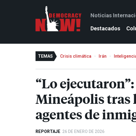
Noticias Internac
Destacados
Col
TEMAS
Crisis climática
Irán
Inteligencia
“Lo ejecutaron”: 
Mineápolis tras 
agentes de inmi
REPORTAJE
26 DE ENERO DE 2026