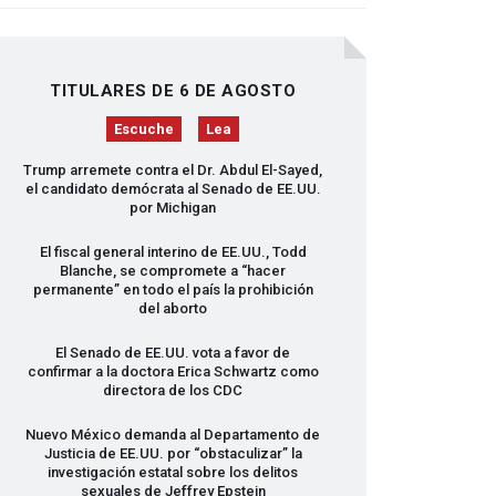
TITULARES DE 6 DE AGOSTO
Escuche
Lea
Trump arremete contra el Dr. Abdul El-Sayed,
el candidato demócrata al Senado de EE.UU.
por Michigan
El fiscal general interino de EE.UU., Todd
Blanche, se compromete a “hacer
permanente” en todo el país la prohibición
del aborto
El Senado de EE.UU. vota a favor de
confirmar a la doctora Erica Schwartz como
directora de los
CDC
Nuevo México demanda al Departamento de
Justicia de EE.UU. por “obstaculizar” la
investigación estatal sobre los delitos
sexuales de Jeffrey Epstein