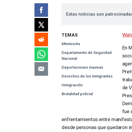
Estas noticias son patrocinada
Watc
TEMAS
Minnesota
En M
Departamento de Seguridad
soci
Nacional
agen
Deportaciones masivas
Pret
Derechos de los inmigrantes
trab
Inmigración
de V
Brutalidad policial
Pres
Demo
fue 
enfrentamientos entre manifesta
desde personas que quedaron in