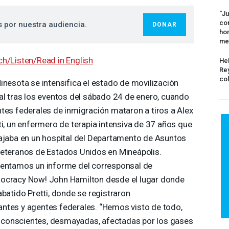
“Ju
com
s por nuestra audiencia.
DONAR
hom
me
h/Listen/Read in English
Hel
Rey
col
inesota se intensifica el estado de movilización
al tras los eventos del sábado 24 de enero, cuando
tes federales de inmigración mataron a tiros a Alex
ti, un enfermero de terapia intensiva de 37 años que
ajaba en un hospital del Departamento de Asuntos
eteranos de Estados Unidos en Mineápolis.
entamos un informe del corresponsal de
cracy Now! John Hamilton desde el lugar donde
abatido Pretti, donde se registraron
ntes y agentes federales. “Hemos visto de todo,
conscientes, desmayadas, afectadas por los gases