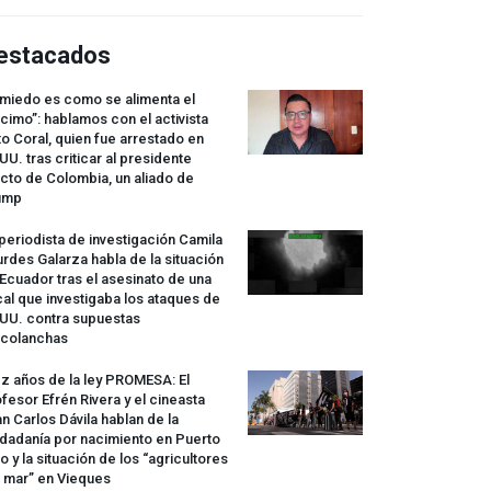
estacados
 miedo es como se alimenta el
cimo”: hablamos con el activista
o Coral, quien fue arrestado en
UU. tras criticar al presidente
cto de Colombia, un aliado de
ump
periodista de investigación Camila
rdes Galarza habla de la situación
Ecuador tras el asesinato de una
cal que investigaba los ataques de
.UU. contra supuestas
rcolanchas
z años de la ley
PROMESA
: El
fesor Efrén Rivera y el cineasta
n Carlos Dávila hablan de la
dadanía por nacimiento en Puerto
o y la situación de los “agricultores
 mar” en Vieques