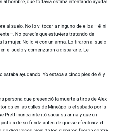
n al hombre, que todavía estaba intentando ayudar
 al suelo. No lo vi tocar a ninguno de ellos —él ni
rente—. No parecía que estuviera tratando de
a la mujer. No lo vi con un arma. Lo tiraron al suelo.
 en el suelo y comenzaron a dispararle. Le
lo estaba ayudando. Yo estaba a cinco pies de él y
na persona que presenció la muerte a tiros de Alex
orios en las calles de Mineápolis el sábado por la
 Pretti nunca intentó sacar su arma y que un
pistola de su funda antes de que se efectuara el
al de diez veces. Seis de los disparos fueron contra