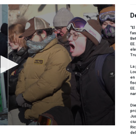
D
“El
fas
Bet
EE.
ele
Tr
La 
Lou
en 
fis
EE
na
Die
pro
Jua
ciu
Ric
del