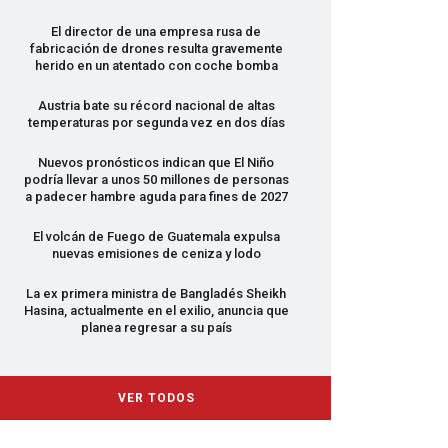
El director de una empresa rusa de
fabricación de drones resulta gravemente
herido en un atentado con coche bomba
Austria bate su récord nacional de altas
temperaturas por segunda vez en dos días
Nuevos pronósticos indican que El Niño
podría llevar a unos 50 millones de personas
a padecer hambre aguda para fines de 2027
El volcán de Fuego de Guatemala expulsa
nuevas emisiones de ceniza y lodo
La ex primera ministra de Bangladés Sheikh
Hasina, actualmente en el exilio, anuncia que
planea regresar a su país
VER TODOS