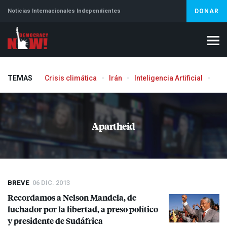
Noticias Internacionales Independientes
DONAR
TEMAS
Crisis climática
Irán
Inteligencia Artificial
Líb
Aborto
Apartheid
BREVE
06 DIC. 2013
Recordamos a Nelson Mandela, de
luchador por la libertad, a preso político
y presidente de Sudáfrica