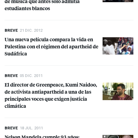
de música que antes sólo admitía
estudiantes blancos
BREVE
21 DIC. 2012
Una nueva película compara la vida en
Palestina con el régimen del apartheid de
Sudáfrica
BREVE
05 DIC. 2011
El director de Greenpeace, Kumi Naidoo,
de activista antiapartheid a una de las
principales voces que exigen justicia
climática
BREVE
18 JUL. 2011
Nelson Mandela cumple 93 años: