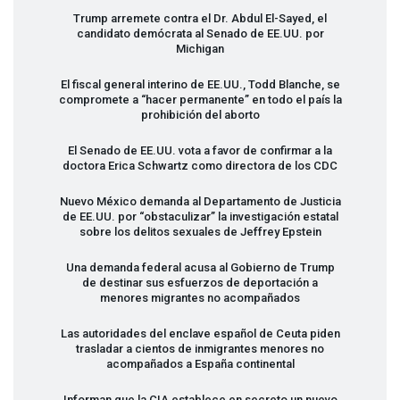
Trump arremete contra el Dr. Abdul El-Sayed, el
candidato demócrata al Senado de EE.UU. por
Michigan
El fiscal general interino de EE.UU., Todd Blanche, se
compromete a “hacer permanente” en todo el país la
prohibición del aborto
El Senado de EE.UU. vota a favor de confirmar a la
doctora Erica Schwartz como directora de los
CDC
Nuevo México demanda al Departamento de Justicia
de EE.UU. por “obstaculizar” la investigación estatal
sobre los delitos sexuales de Jeffrey Epstein
Una demanda federal acusa al Gobierno de Trump
de destinar sus esfuerzos de deportación a
menores migrantes no acompañados
Las autoridades del enclave español de Ceuta piden
trasladar a cientos de inmigrantes menores no
acompañados a España continental
Informan que la
CIA
establece en secreto un nuevo