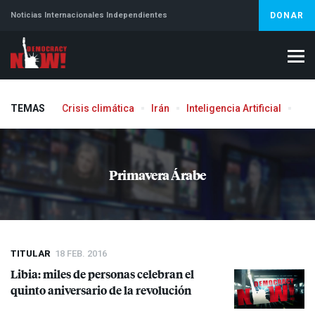
Noticias Internacionales Independientes
DONAR
TEMAS
Crisis climática
Irán
Inteligencia Artificial
Líb
Primavera Árabe
TITULAR
18 FEB. 2016
Libia: miles de personas celebran el
quinto aniversario de la revolución