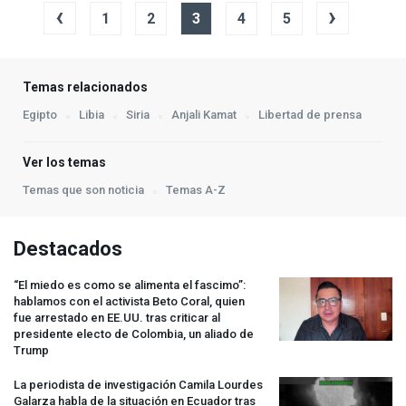
‹
›
1
2
3
4
5
Temas relacionados
Egipto
Libia
Siria
Anjali Kamat
Libertad de prensa
Ver los temas
Temas que son noticia
Temas A-Z
Destacados
“El miedo es como se alimenta el fascimo”:
hablamos con el activista Beto Coral, quien
fue arrestado en EE.UU. tras criticar al
presidente electo de Colombia, un aliado de
Trump
La periodista de investigación Camila Lourdes
Galarza habla de la situación en Ecuador tras