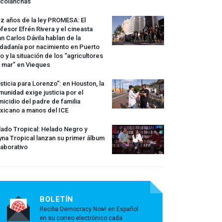
rcolanchas
z años de la ley
PROMESA
: El
fesor Efrén Rivera y el cineasta
n Carlos Dávila hablan de la
dadanía por nacimiento en Puerto
o y la situación de los “agricultores
 mar” en Vieques
sticia para Lorenzo”: en Houston, la
unidad exige justicia por el
icidio del padre de familia
xicano a manos del
ICE
ado Tropical: Helado Negro y
na Tropical lanzan su primer álbum
aborativo
BOLETÍN
Reciba Democracy Now! en Español
en su correo electrónico cada