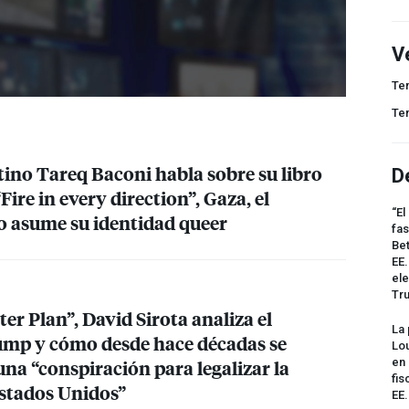
V
Te
Te
stino Tareq Baconi habla sobre su libro
D
Fire in every direction”, Gaza, el
“El
 asume su identidad queer
fas
Bet
EE.
ele
Tr
ter Plan”, David Sirota analiza el
La 
ump y cómo desde hace décadas se
Lou
na “conspiración para legalizar la
en 
fis
stados Unidos”
EE