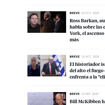
BREVE
23 OCT. 2025
Ross Barkan, aut
habla sobre las 
York, el ascenso
más
BREVE
13 OCT. 2025
El historiador i
del alto el fuego
enfrenta a la “e
BREVE
10 SEP. 2025
Bill McKibben h