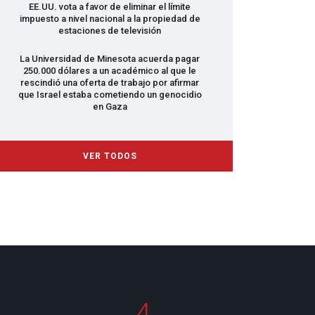
EE.UU. vota a favor de eliminar el límite
impuesto a nivel nacional a la propiedad de
estaciones de televisión
La Universidad de Minesota acuerda pagar
250.000 dólares a un académico al que le
rescindió una oferta de trabajo por afirmar
que Israel estaba cometiendo un genocidio
en Gaza
VER TODOS
4