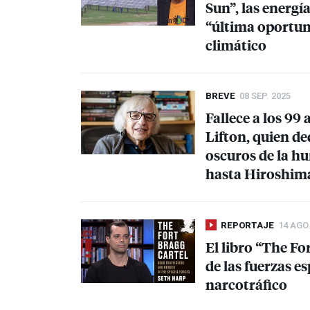
Sun”, las energía
“última oportun
climático
BREVE
08 SEP. 2025
Fallece a los 99
Lifton, quien d
oscuros de la h
hasta Hiroshim
REPORTAJE
14 AGO.
El libro “The Fo
de las fuerzas e
narcotráfico