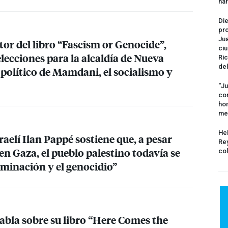
na
Die
pro
Jua
or del libro “Fascism or Genocide”,
ciu
elecciones para la alcaldía de Nueva
Ric
del
 político de Mamdani, el socialismo y
“Ju
com
hom
me
Hel
sraelí Ilan Pappé sostiene que, a pesar
Rey
 en Gaza, el pueblo palestino todavía se
col
liminación y el genocidio”
abla sobre su libro “Here Comes the