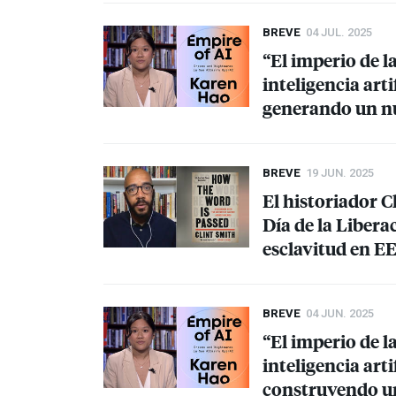
BREVE
04 JUL. 2025
“El imperio de l
inteligencia art
generando un n
BREVE
19 JUN. 2025
El historiador C
Día de la Libera
esclavitud en E
BREVE
04 JUN. 2025
“El imperio de l
inteligencia art
construyendo u