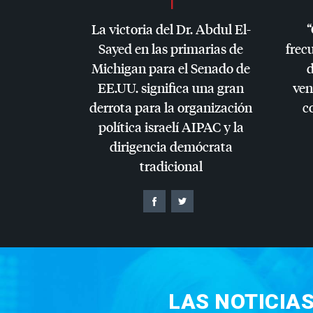
La victoria del Dr. Abdul El-
“
Sayed en las primarias de
frec
Michigan para el Senado de
d
EE.UU. significa una gran
ven
derrota para la organización
c
política israelí
AIPAC
y la
dirigencia demócrata
tradicional
LAS NOTICIA