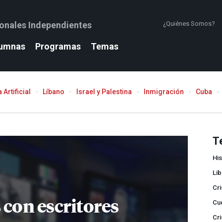
ionales Independientes
¿Quiénes Somos?
umnas
Programas
Temas
 Artificial
Líbano
Israel y Palestina
Inmigración
Cuba
T
His
Lib
Cri
 con escritores
Cue
Cri