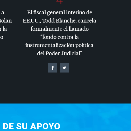
La
El fiscal general interino de
Nolan
EE.UU., Todd Blanche, cancela
r la
formalmente el llamado
io
“fondo contra la
instrumentalización política
del Poder Judicial”
 DE SU APOYO