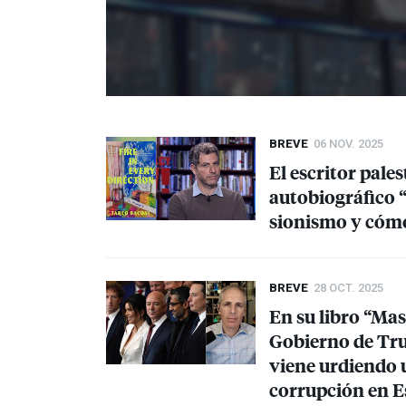
BREVE
06 NOV. 2025
El escritor pale
autobiográfico “
sionismo y cómo
BREVE
28 OCT. 2025
En su libro “Mas
Gobierno de Tr
viene urdiendo u
corrupción en E