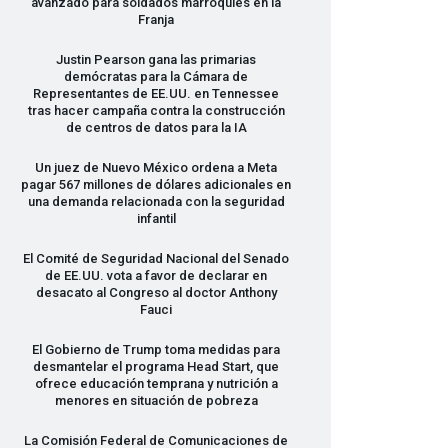
avanzado para soldados marroquíes en la
Franja
Justin Pearson gana las primarias
demócratas para la Cámara de
Representantes de EE.UU. en Tennessee
tras hacer campaña contra la construcción
de centros de datos para la IA
Un juez de Nuevo México ordena a Meta
pagar 567 millones de dólares adicionales en
una demanda relacionada con la seguridad
infantil
El Comité de Seguridad Nacional del Senado
de EE.UU. vota a favor de declarar en
desacato al Congreso al doctor Anthony
Fauci
El Gobierno de Trump toma medidas para
desmantelar el programa Head Start, que
ofrece educación temprana y nutrición a
menores en situación de pobreza
La Comisión Federal de Comunicaciones de