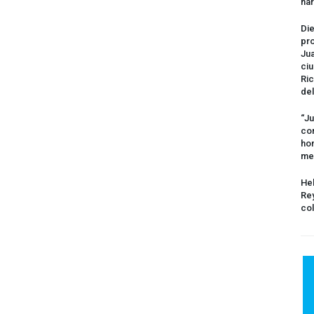
na
Die
pro
Jua
ciu
Ric
del
“Ju
com
hom
me
Hel
Rey
col