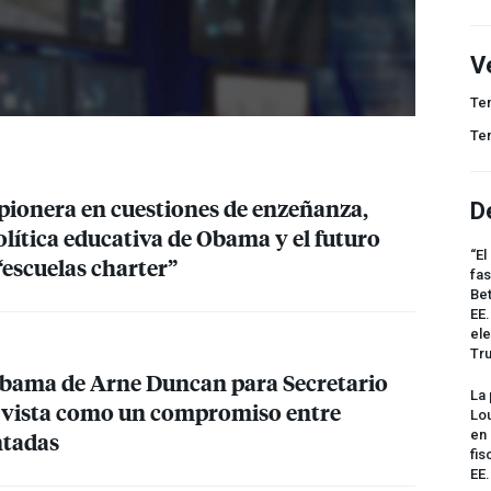
V
Te
Te
pionera en cuestiones de enzeñanza,
D
olítica educativa de Obama y el futuro
“El
“escuelas charter”
fas
Bet
EE.
ele
Tr
Obama de Arne Duncan para Secretario
La 
 vista como un compromiso entre
Lou
ntadas
en 
fis
EE