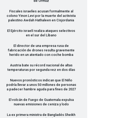
de Ormuz
Fiscales israelíes acusan formalmente al
colono Yinon Levi por la muerte del activista
palestino Awdah Hathaleen en Cisjordania
El Ejército israelí realiza ataques selectivos
en el sur del Líbano
El director de una empresa rusa de
fabricación de drones resulta gravemente
herido en un atentado con coche bomba
Austria bate su récord nacional de altas
temperaturas por segunda vez en dos días
Nuevos pronósticos indican que El Niño
podría llevar a unos 50 millones de personas
a padecer hambre aguda para fines de 2027
El volcán de Fuego de Guatemala expulsa
nuevas emisiones de ceniza y lodo
La ex primera ministra de Bangladés Sheikh