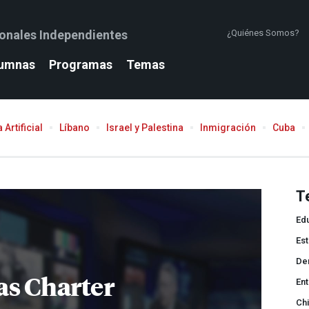
ionales Independientes
¿Quiénes Somos?
umnas
Programas
Temas
 Artificial
Líbano
Israel y Palestina
Inmigración
Cuba
T
Ed
Est
Der
as Charter
Ent
Chi