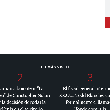
LO MÁS VISTO
2
3
laman a boicotear “La
El fiscal general interin
ea” de Christopher Nolan
EE.UU., Todd Blanche, c
 la decisión de rodar la
formalmente el llama
elícula en el territorio
“fondo contra la