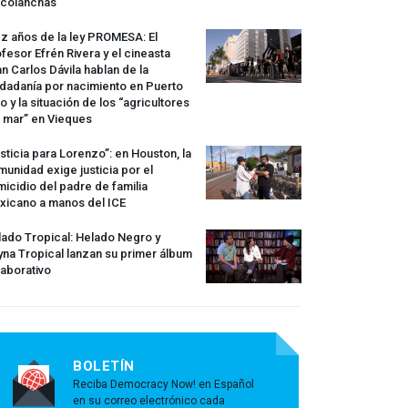
rcolanchas
z años de la ley
PROMESA
: El
fesor Efrén Rivera y el cineasta
n Carlos Dávila hablan de la
dadanía por nacimiento en Puerto
o y la situación de los “agricultores
 mar” en Vieques
sticia para Lorenzo”: en Houston, la
unidad exige justicia por el
icidio del padre de familia
xicano a manos del
ICE
ado Tropical: Helado Negro y
na Tropical lanzan su primer álbum
aborativo
BOLETÍN
Reciba Democracy Now! en Español
en su correo electrónico cada