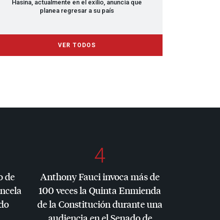
Hasina, actualmente en el exilio, anuncia que
planea regresar a su país
VER TODOS
4
o de
Anthony Fauci invoca más de
ancela
100 veces la Quinta Enmienda
do
de la Constitución durante una
audiencia en el Senado de