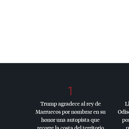
1
Trump agradece al rey de
L
Marruecos por nombrar en su
Odis
honor una autopista que
por
recorre la costa del territorio
p