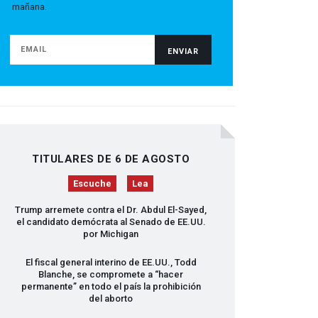
mañana.
TITULARES DE 6 DE AGOSTO
Escuche
Lea
Trump arremete contra el Dr. Abdul El-Sayed,
el candidato demócrata al Senado de EE.UU.
por Michigan
El fiscal general interino de EE.UU., Todd
Blanche, se compromete a “hacer
permanente” en todo el país la prohibición
del aborto