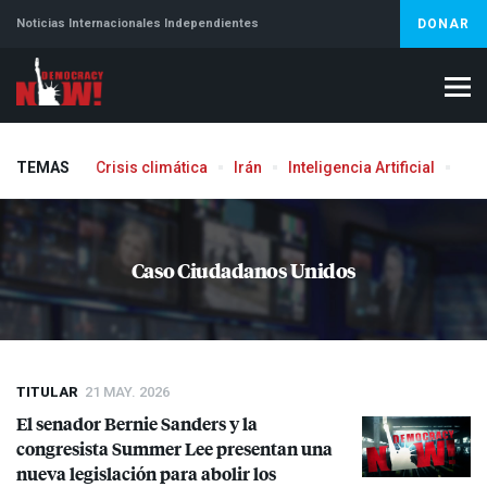
Noticias Internacionales Independientes
DONAR
TEMAS
Crisis climática
Irán
Inteligencia Artificial
Líb
Caso Ciudadanos Unidos
TITULAR
21 MAY. 2026
El senador Bernie Sanders y la
congresista Summer Lee presentan una
nueva legislación para abolir los