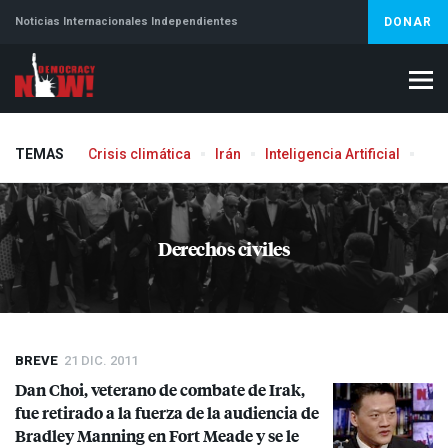
Noticias Internacionales Independientes
DONAR
TEMAS
Crisis climática
Irán
Inteligencia Artificial
Líb
Derechos civiles
BREVE
21 DIC. 2011
Dan Choi, veterano de combate de Irak,
fue retirado a la fuerza de la audiencia de
Bradley Manning en Fort Meade y se le