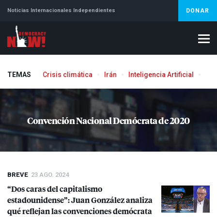
Noticias Internacionales Independientes
DONAR
TEMAS
Crisis climática
Irán
Inteligencia Artificial
Líb
Convención Nacional Demócrata de 2020
BREVE
23 AGO. 2024
“Dos caras del capitalismo
estadounidense”: Juan González analiza
qué reflejan las convenciones demócrata