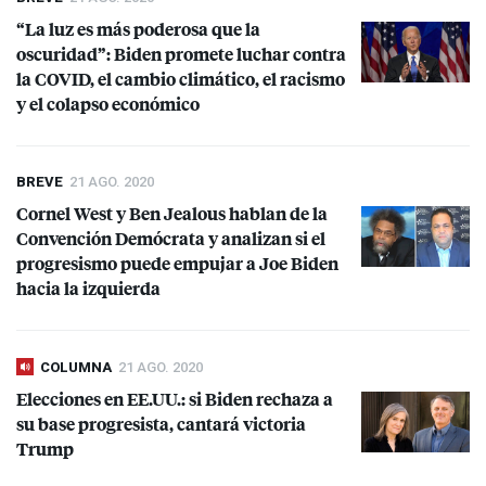
“La luz es más poderosa que la
oscuridad”: Biden promete luchar contra
la
COVID
, el cambio climático, el racismo
y el colapso económico
BREVE
21 AGO. 2020
Cornel West y Ben Jealous hablan de la
Convención Demócrata y analizan si el
progresismo puede empujar a Joe Biden
hacia la izquierda
COLUMNA
21 AGO. 2020
Elecciones en EE.UU.: si Biden rechaza a
su base progresista, cantará victoria
Trump