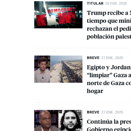
TITULAR
03 FEB. 2025
Trump recibe a 
tiempo que minis
rechazan el pedi
población pales
BREVE
27 ENE. 2025
Egipto y Jordan
“limpiar” Gaza a
norte de Gaza c
hogar
BREVE
27 ENE. 2025
Continúa la pres
Gobierno egipcio