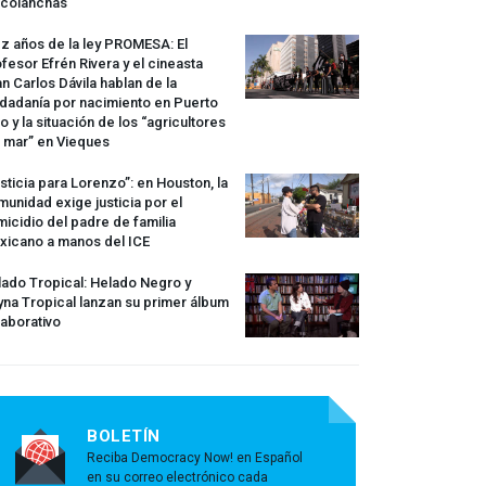
rcolanchas
z años de la ley
PROMESA
: El
fesor Efrén Rivera y el cineasta
n Carlos Dávila hablan de la
dadanía por nacimiento en Puerto
o y la situación de los “agricultores
 mar” en Vieques
sticia para Lorenzo”: en Houston, la
unidad exige justicia por el
icidio del padre de familia
xicano a manos del
ICE
ado Tropical: Helado Negro y
na Tropical lanzan su primer álbum
aborativo
BOLETÍN
Reciba Democracy Now! en Español
en su correo electrónico cada