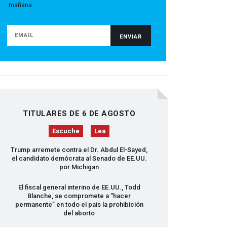
mañana.
TITULARES DE 6 DE AGOSTO
Escuche
Lea
Trump arremete contra el Dr. Abdul El-Sayed,
el candidato demócrata al Senado de EE.UU.
por Michigan
El fiscal general interino de EE.UU., Todd
Blanche, se compromete a “hacer
permanente” en todo el país la prohibición
del aborto