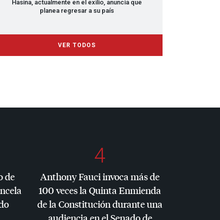
Hasina, actualmente en el exilio, anuncia que
planea regresar a su país
VER TODOS
4
o de
Anthony Fauci invoca más de
ancela
100 veces la Quinta Enmienda
do
de la Constitución durante una
audiencia en el Senado de