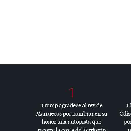
1
Trump agradece al rey de
L
Marruecos por nombrar en su
Odis
honor una autopista que
por
recorre la costa del territorio
p