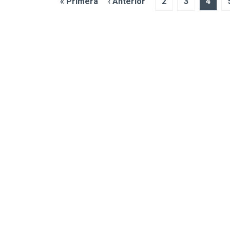
« Primera
‹ Anterior
2
3
4