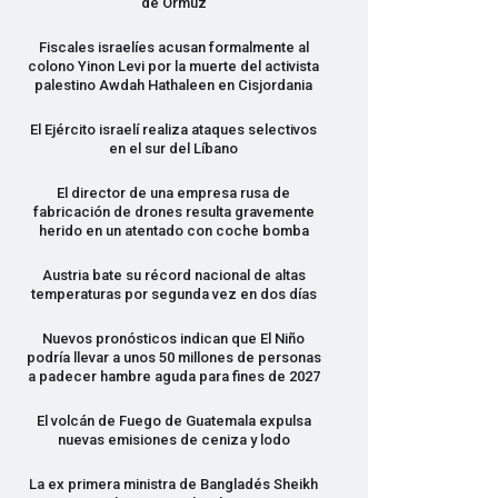
de Ormuz
Fiscales israelíes acusan formalmente al
colono Yinon Levi por la muerte del activista
palestino Awdah Hathaleen en Cisjordania
El Ejército israelí realiza ataques selectivos
en el sur del Líbano
El director de una empresa rusa de
fabricación de drones resulta gravemente
herido en un atentado con coche bomba
Austria bate su récord nacional de altas
temperaturas por segunda vez en dos días
Nuevos pronósticos indican que El Niño
podría llevar a unos 50 millones de personas
a padecer hambre aguda para fines de 2027
El volcán de Fuego de Guatemala expulsa
nuevas emisiones de ceniza y lodo
La ex primera ministra de Bangladés Sheikh