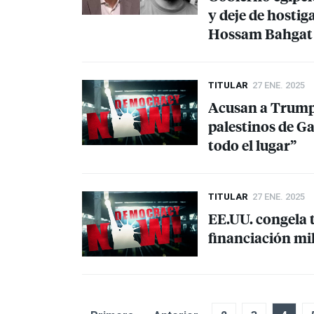
y deje de hostig
Hossam Bahgat
TITULAR
27 ENE. 2025
Acusan a Trump d
palestinos de Ga
todo el lugar”
TITULAR
27 ENE. 2025
EE.UU. congela t
financiación mil