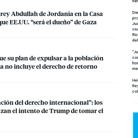
na
 rey Abdullah de Jordania en la Casa
Die
pro
que EE.UU. “será el dueño” de Gaza
Jua
ciu
Ric
del
“Ju
e su plan de expulsar a la población
com
hom
a no incluye el derecho de retorno
me
Hel
Rey
col
ción del derecho internacional”: los
azan el intento de Trump de tomar el