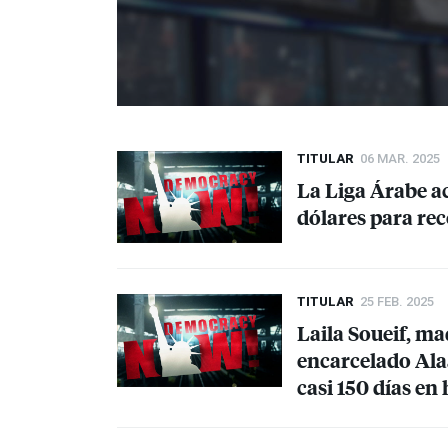
TITULAR
06 MAR. 2025
La Liga Árabe a
dólares para re
TITULAR
25 FEB. 2025
Laila Soueif, ma
encarcelado Alaa
casi 150 días e