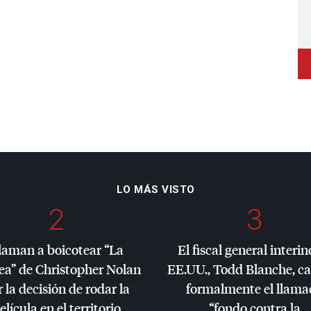
LO MÁS VISTO
2
3
laman a boicotear “La
El fiscal general interin
ea” de Christopher Nolan
EE.UU., Todd Blanche, c
 la decisión de rodar la
formalmente el llama
elícula en el territorio
“fondo contra la