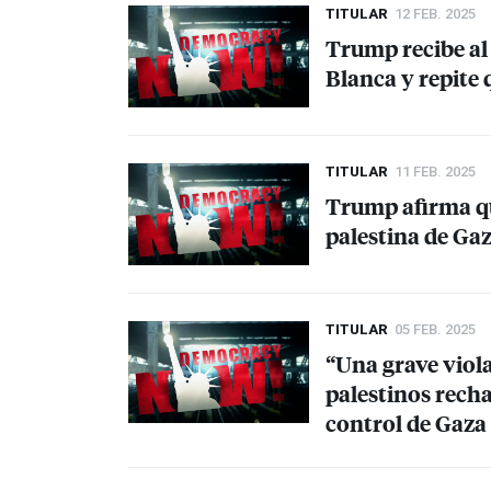
TITULAR
12 FEB. 2025
Trump recibe al
Blanca y repite 
TITULAR
11 FEB. 2025
Trump afirma qu
palestina de Gaz
TITULAR
05 FEB. 2025
“Una grave viola
palestinos rech
control de Gaza