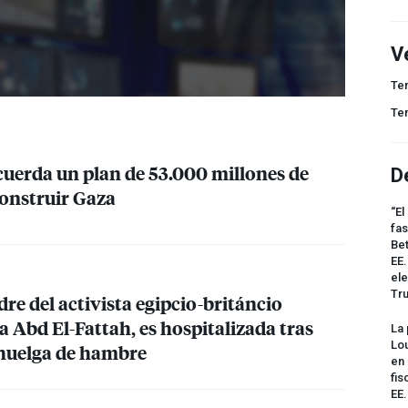
V
Te
Te
cuerda un plan de 53.000 millones de
D
construir Gaza
“El
fas
Bet
EE.
ele
Tr
dre del activista egipcio-británcio
 Abd El-Fattah, es hospitalizada tras
La 
Lou
n huelga de hambre
en 
fis
EE