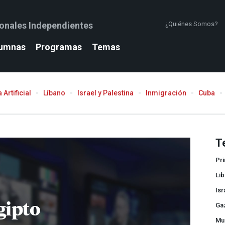
ionales Independientes
¿Quiénes Somos?
umnas
Programas
Temas
 Artificial
Líbano
Israel y Palestina
Inmigración
Cuba
T
Pr
Lib
Isr
gipto
Ga
Mu