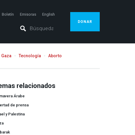
Boletín
Emisoras
English
DONAR
Gaza
Tecnología
Aborto
emas relacionados
imavera Árabe
ertad de prensa
ael y Palestina
za
barak