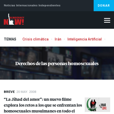
Noticias Internacionales Independientes
DONAR
TEMAS
Crisis climática
Irán
Inteligencia Artificial
Líb
Aborto
Derechos de las personas homosexuales
BREVE
20 MAY. 2008
“La Jihad del amor”: un nuevo filme
explora los retos a los que se enfrentan los
homosexuales musulmanes en todo el