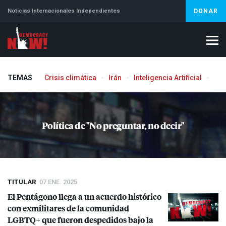
Noticias Internacionales Independientes
DONAR
TEMAS
Crisis climática
Irán
Inteligencia Artificial
Líb
Aborto
Política de "No preguntar, no decir"
TITULAR
07 ENE. 2025
El Pentágono llega a un acuerdo histórico
con exmilitares de la comunidad
LGBTQ+ que fueron despedidos bajo la