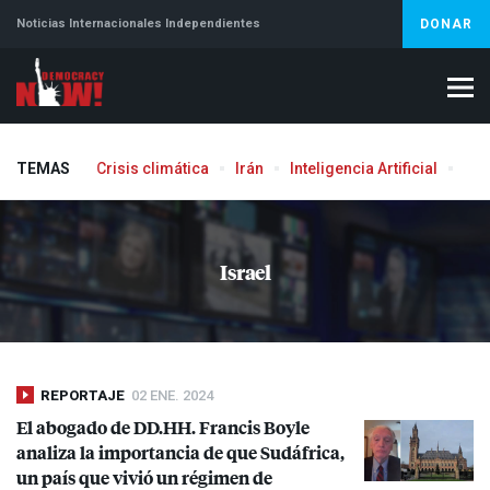
Noticias Internacionales Independientes
DONAR
TEMAS
Crisis climática
Irán
Inteligencia Artificial
Líb
Israel
REPORTAJE
02 ENE. 2024
El abogado de DD.HH. Francis Boyle
analiza la importancia de que Sudáfrica,
un país que vivió un régimen de