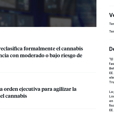
V
Te
Te
reclasifica formalmente el cannabis
D
cia con moderado o bajo riesgo de
“El
fas
Bet
EE.
ele
Tr
orden ejecutiva para agilizar la
La 
del cannabis
Lou
en 
fis
EE