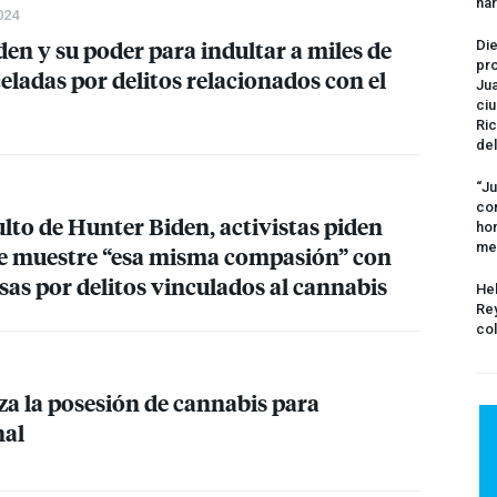
na
024
den y su poder para indultar a miles de
Die
pro
ladas por delitos relacionados con el
Jua
ciu
Ric
del
“Ju
com
lto de Hunter Biden, activistas piden
hom
me
ue muestre “esa misma compasión” con
sas por delitos vinculados al cannabis
Hel
Rey
col
za la posesión de cannabis para
nal