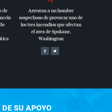
o de
Arrestan a un hombre
ancela
sospechoso de provocar uno de
do
los tres incendios que afectan
el área de Spokane,
ítica
Washington
 DE SU APOYO