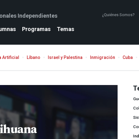
ionales Independientes
¿Quiénes Somos?
umnas
Programas
Temas
 Artificial
Líbano
Israel y Palestina
Inmigración
Cuba
T
Gue
Co
Si
ihuana
Co
Ind