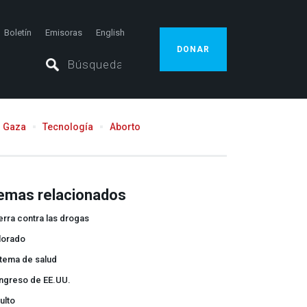
Boletín
Emisoras
English
DONAR
Gaza
Tecnología
Aborto
emas relacionados
rra contra las drogas
lorado
stema de salud
ngreso de EE.UU.
ulto