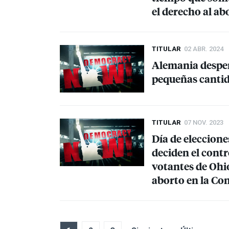
el derecho al ab
TITULAR
02 ABR. 2024
Alemania despen
pequeñas canti
TITULAR
07 NOV. 2023
Día de eleccione
deciden el contr
votantes de Ohio
aborto en la Con