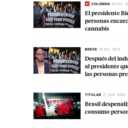
COLUMNA
06 DIC. 2
El presidente Bi
personas encarce
cannabis
BREVE
03 DIC. 2024
Después del indu
al presidente q
las personas pre
TITULAR
27 JUN. 2024
Brasil despenali
consumo perso