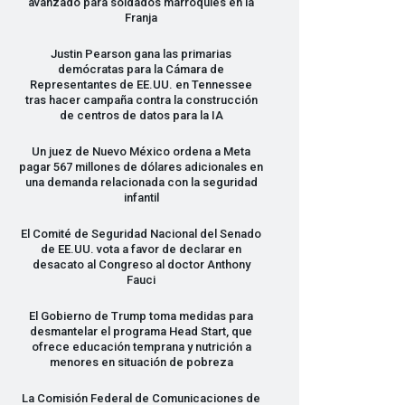
avanzado para soldados marroquíes en la
Franja
Justin Pearson gana las primarias
demócratas para la Cámara de
Representantes de EE.UU. en Tennessee
tras hacer campaña contra la construcción
de centros de datos para la IA
Un juez de Nuevo México ordena a Meta
pagar 567 millones de dólares adicionales en
una demanda relacionada con la seguridad
infantil
El Comité de Seguridad Nacional del Senado
de EE.UU. vota a favor de declarar en
desacato al Congreso al doctor Anthony
Fauci
El Gobierno de Trump toma medidas para
desmantelar el programa Head Start, que
ofrece educación temprana y nutrición a
menores en situación de pobreza
La Comisión Federal de Comunicaciones de