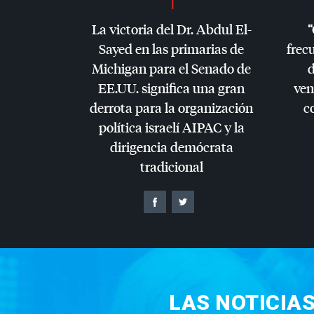
La victoria del Dr. Abdul El-
“
Sayed en las primarias de
frec
Michigan para el Senado de
d
EE.UU. significa una gran
ven
derrota para la organización
c
política israelí
AIPAC
y la
dirigencia demócrata
tradicional
LAS NOTICIA