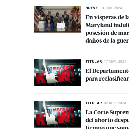
BREVE
18 JUN. 2024
En vísperas de l
Maryland indult
posesión de mar
daños de la guer
TITULAR
17 MAY. 2024
El Departamento
para reclasifica
TITULAR
02 ABR. 2024
La Corte Suprem
del aborto despu
tiempo que some