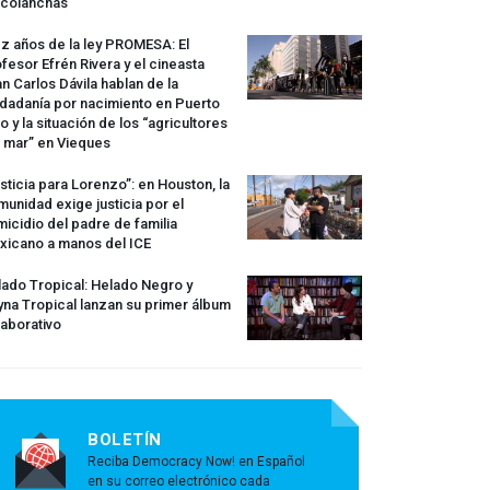
rcolanchas
z años de la ley
PROMESA
: El
fesor Efrén Rivera y el cineasta
n Carlos Dávila hablan de la
dadanía por nacimiento en Puerto
o y la situación de los “agricultores
 mar” en Vieques
sticia para Lorenzo”: en Houston, la
unidad exige justicia por el
icidio del padre de familia
xicano a manos del
ICE
ado Tropical: Helado Negro y
na Tropical lanzan su primer álbum
aborativo
BOLETÍN
Reciba Democracy Now! en Español
en su correo electrónico cada