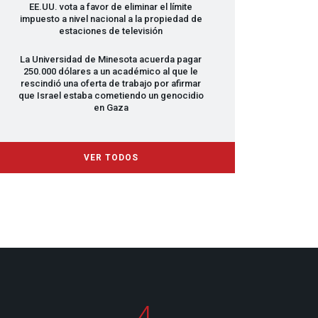
EE.UU. vota a favor de eliminar el límite
impuesto a nivel nacional a la propiedad de
estaciones de televisión
La Universidad de Minesota acuerda pagar
250.000 dólares a un académico al que le
rescindió una oferta de trabajo por afirmar
que Israel estaba cometiendo un genocidio
en Gaza
VER TODOS
4