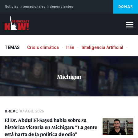
Noticias Internacionales Independientes
DONAR
TEMAS
Crisis climática
Irán
Inteligencia Artificial
Líb
Michigan
BREVE
07 AGO. 2026
El Dr. Abdul El-Sayed habla sobre su
histórica victoria en Michigan: “La gente
está harta de la política de odio”