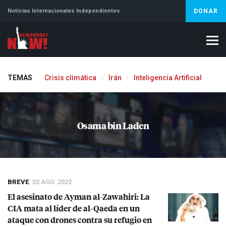
Noticias Internacionales Independientes
DONAR
TEMAS
Crisis climática
Irán
Inteligencia Artificial
Líb
Aborto
Osama bin Laden
BREVE
02 AGO. 2022
El asesinato de Ayman al-Zawahiri: La
CIA
mata al líder de al-Qaeda en un
ataque con drones contra su refugio en