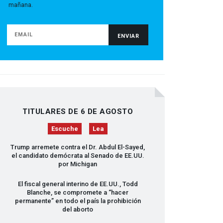
mañana.
TITULARES DE 6 DE AGOSTO
Escuche
Lea
Trump arremete contra el Dr. Abdul El-Sayed,
el candidato demócrata al Senado de EE.UU.
por Michigan
El fiscal general interino de EE.UU., Todd
Blanche, se compromete a “hacer
permanente” en todo el país la prohibición
del aborto