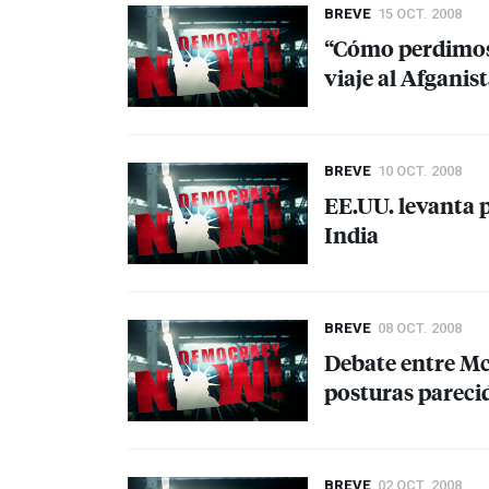
BREVE
15 OCT. 2008
“Cómo perdimos
viaje al Afganis
BREVE
10 OCT. 2008
EE.UU. levanta 
India
BREVE
08 OCT. 2008
Debate entre Mc
posturas parecid
BREVE
02 OCT. 2008