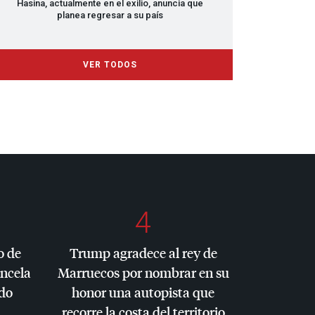
Hasina, actualmente en el exilio, anuncia que
planea regresar a su país
VER TODOS
4
o de
Trump agradece al rey de
ancela
Marruecos por nombrar en su
do
honor una autopista que
recorre la costa del territorio