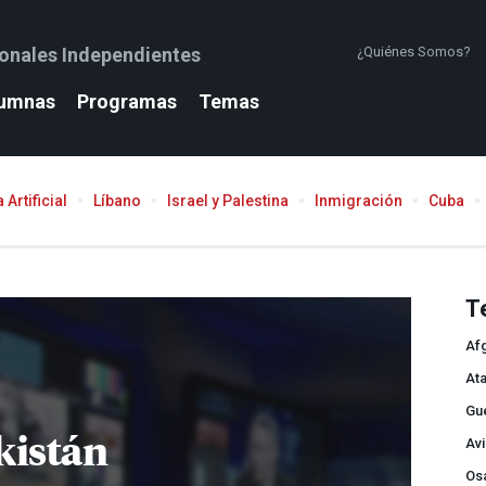
ionales Independientes
¿Quiénes Somos?
umnas
Programas
Temas
 Artificial
Líbano
Israel y Palestina
Inmigración
Cuba
T
Af
Ata
Gue
kistán
Avi
Os