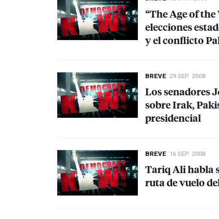
“The Age of the 
elecciones esta
y el conflicto Pa
BREVE
29 SEP. 2008
Los senadores 
sobre Irak, Paki
presidencial
BREVE
16 SEP. 2008
Tariq Ali habla 
ruta de vuelo d