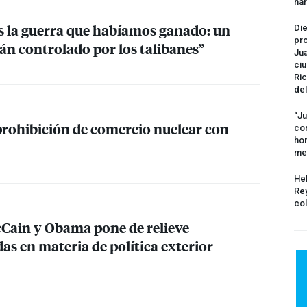
na
 la guerra que habíamos ganado: un
Die
pro
tán controlado por los talibanes”
Jua
ciu
Ric
del
“Ju
prohibición de comercio nuclear con
com
hom
me
Hel
Rey
col
Cain y Obama pone de relieve
as en materia de política exterior