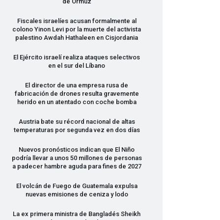
de Ormuz
Fiscales israelíes acusan formalmente al
colono Yinon Levi por la muerte del activista
palestino Awdah Hathaleen en Cisjordania
El Ejército israelí realiza ataques selectivos
en el sur del Líbano
El director de una empresa rusa de
fabricación de drones resulta gravemente
herido en un atentado con coche bomba
Austria bate su récord nacional de altas
temperaturas por segunda vez en dos días
Nuevos pronósticos indican que El Niño
podría llevar a unos 50 millones de personas
a padecer hambre aguda para fines de 2027
El volcán de Fuego de Guatemala expulsa
nuevas emisiones de ceniza y lodo
La ex primera ministra de Bangladés Sheikh