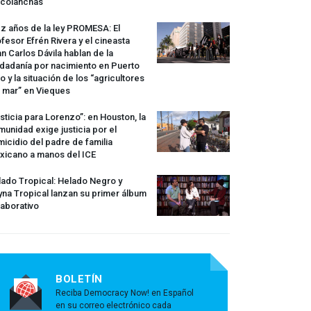
rcolanchas
z años de la ley
PROMESA
: El
fesor Efrén Rivera y el cineasta
n Carlos Dávila hablan de la
dadanía por nacimiento en Puerto
o y la situación de los “agricultores
 mar” en Vieques
sticia para Lorenzo”: en Houston, la
unidad exige justicia por el
icidio del padre de familia
xicano a manos del
ICE
ado Tropical: Helado Negro y
na Tropical lanzan su primer álbum
aborativo
BOLETÍN
Reciba Democracy Now! en Español
en su correo electrónico cada