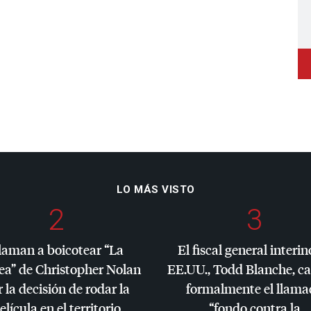
LO MÁS VISTO
2
3
laman a boicotear “La
El fiscal general interin
ea” de Christopher Nolan
EE.UU., Todd Blanche, c
 la decisión de rodar la
formalmente el llama
elícula en el territorio
“fondo contra la