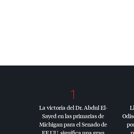
1
La victoria del Dr. Abdul El-
L
Sayed en las primarias de
Odis
Michigan para el Senado de
por
EE.UU. significa una gran
p