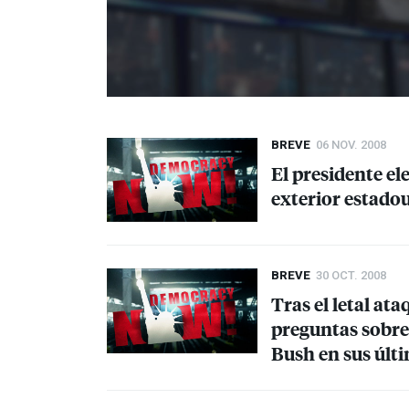
BREVE
06 NOV. 2008
El presidente el
exterior estado
BREVE
30 OCT. 2008
Tras el letal at
preguntas sobre
Bush en sus últ