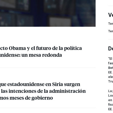
V
Te
Te
ecto Obama y el futuro de la política
D
unidense: un mesa redonda
“El
fas
Bet
EE.
ele
Tr
aque estadounidense en Siria surgen
 las intenciones de la administración
La 
Lou
imos meses de gobierno
en 
fis
EE