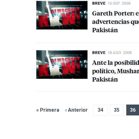
BREVE
10 SEP. 2008
Gareth Porter: 
advertencias qu
Pakistán
BREVE
18 AGO. 2008
Ante la posibili
político, Mushar
Pakistán
« Primera
‹ Anterior
34
35
36