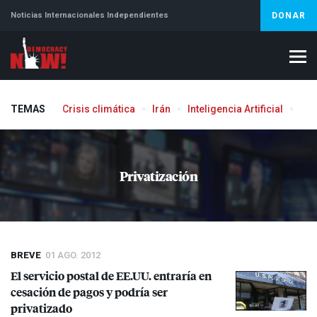
Noticias Internacionales Independientes
DONAR
TEMAS
Crisis climática
Irán
Inteligencia Artificial
Líb
Privatización
BREVE
01 AGO. 2012
El servicio postal de EE.UU. entraría en
cesación de pagos y podría ser
privatizado