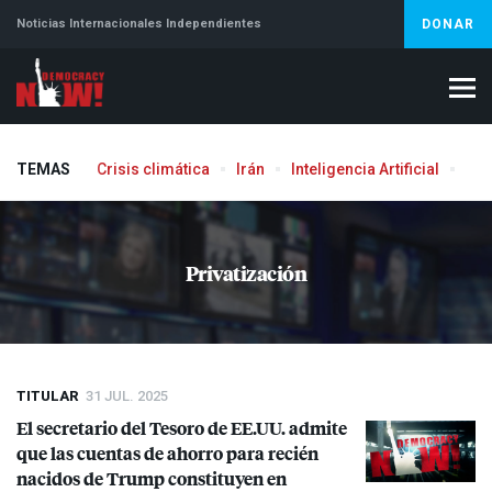
Noticias Internacionales Independientes
DONAR
TEMAS
Crisis climática
Irán
Inteligencia Artificial
Líb
Privatización
TITULAR
31 JUL. 2025
El secretario del Tesoro de EE.UU. admite
que las cuentas de ahorro para recién
nacidos de Trump constituyen en