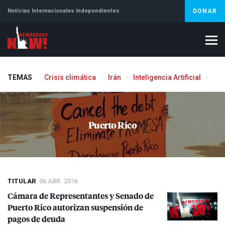
Noticias Internacionales Independientes
DONAR
TEMAS
Crisis climática
Irán
Inteligencia Artificial
Líb
Puerto Rico
TITULAR
06 ABR. 2016
Cámara de Representantes y Senado de
Puerto Rico autorizan suspensión de
pagos de deuda