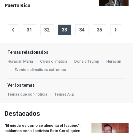
Puerto Rico
‹
›
31
32
33
34
35
Temas relacionados
Huracán María
Crisis climática
Donald Trump
Huracán
Eventos climáticos extremos
Ver los temas
Temas que son noticia
Temas A-Z
Destacados
“El miedo es como se alimenta el fascimo”:
hablamos con el activista Beto Coral, quien