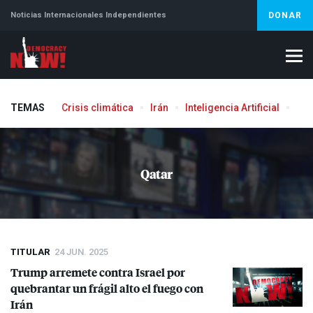
Noticias Internacionales Independientes
DONAR
TEMAS
Crisis climática
Irán
Inteligencia Artificial
Líb
Qatar
TITULAR
24 JUN. 2025
Trump arremete contra Israel por
quebrantar un frágil alto el fuego con
Irán