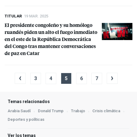
TITULAR
19 MAR. 2025
El presidente congoleño y su homólogo
ruandés piden un alto el fuego inmediato
en el este de la República Democrática
del Congo tras mantener conversaciones
de paz en Catar
‹
›
3
4
5
6
7
Temas relacionados
Arabia Saudí
Donald Trump
Trabajo
Crisis climática
Deportes y políticas
Ver los temas