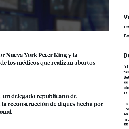
V
Te
Te
or Nueva York Peter King y la
D
 de los médicos que realizan abortos
“El
fas
Bet
EE.
ele
Tr
, un delegado republicano de
a la reconstrucción de diques hecha por
La 
Lou
ional
en 
fis
EE