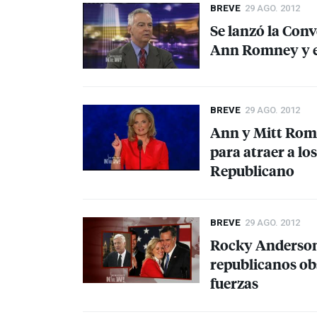
BREVE
29 AGO. 2012
Se lanzó la Con
Ann Romney y el
BREVE
29 AGO. 2012
Ann y Mitt Rom
para atraer a lo
Republicano
BREVE
29 AGO. 2012
Rocky Anderson
republicanos ob
fuerzas