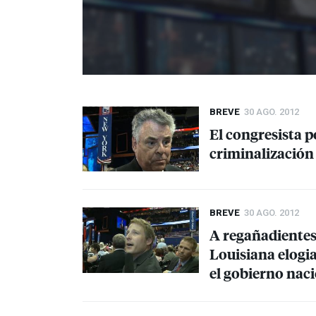
BREVE
30 AGO. 2012
El congresista p
criminalización
BREVE
30 AGO. 2012
A regañadientes
Louisiana elogi
el gobierno nac