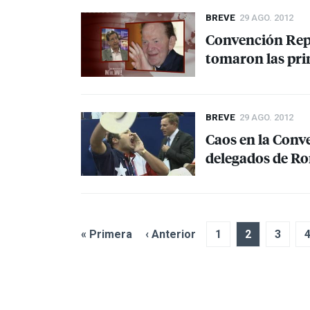
BREVE
29 AGO. 2012
Convención Repu
tomaron las prin
BREVE
29 AGO. 2012
Caos en la Conv
delegados de Ro
« Primera
‹ Anterior
1
2
3