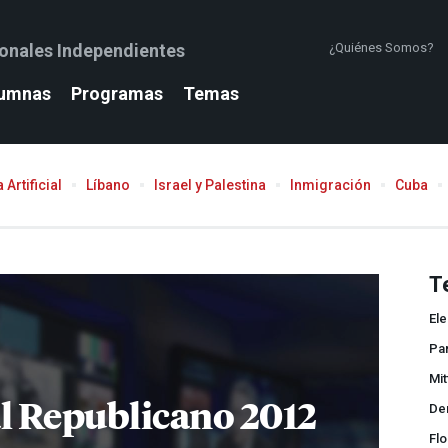
ionales Independientes
¿Quiénes Somos?
umnas
Programas
Temas
 Artificial
Líbano
Israel y Palestina
Inmigración
Cuba
T
El
Pa
Mi
l Republicano 2012
Der
Flo