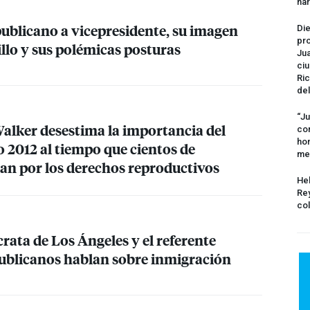
na
publicano a vicepresidente, su imagen
Die
pro
llo y sus polémicas posturas
Jua
ciu
Ric
del
“Ju
alker desestima la importancia del
com
hom
o 2012 al tiempo que cientos de
me
n por los derechos reproductivos
Hel
Rey
col
rata de Los Ángeles y el referente
epublicanos hablan sobre inmigración