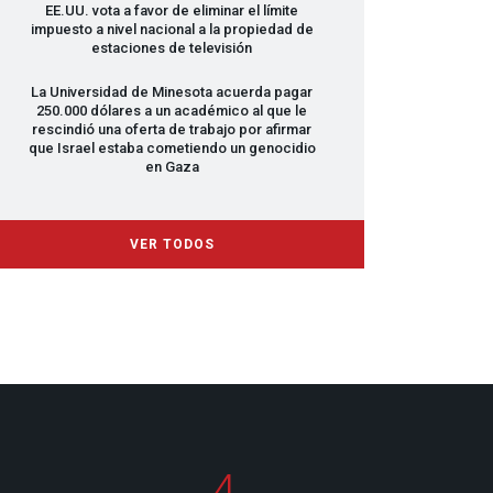
EE.UU. vota a favor de eliminar el límite
impuesto a nivel nacional a la propiedad de
estaciones de televisión
La Universidad de Minesota acuerda pagar
250.000 dólares a un académico al que le
rescindió una oferta de trabajo por afirmar
que Israel estaba cometiendo un genocidio
en Gaza
VER TODOS
4