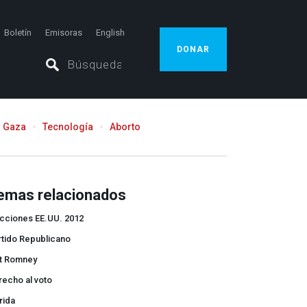
Boletín
Emisoras
English
DONAR
Gaza
Tecnología
Aborto
emas relacionados
ecciones EE.UU. 2012
rtido Republicano
tt Romney
echo al voto
rida