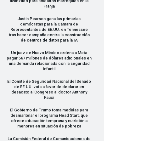
avanzado para soldados marroquíes en la
Franja
Justin Pearson gana las primarias
demócratas para la Cámara de
Representantes de EE.UU. en Tennessee
tras hacer campaña contra la construcción
de centros de datos para la IA
Un juez de Nuevo México ordena a Meta
pagar 567 millones de dólares adicionales en
una demanda relacionada con la seguridad
infantil
El Comité de Seguridad Nacional del Senado
de EE.UU. vota a favor de declarar en
desacato al Congreso al doctor Anthony
Fauci
El Gobierno de Trump toma medidas para
desmantelar el programa Head Start, que
ofrece educación temprana y nutrición a
menores en situación de pobreza
La Comisión Federal de Comunicaciones de