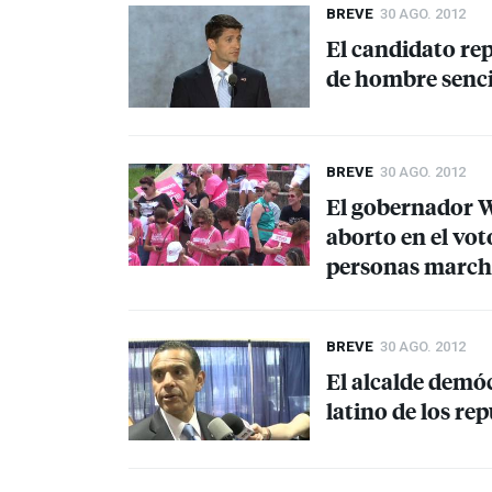
BREVE
30 AGO. 2012
El candidato re
de hombre senci
BREVE
30 AGO. 2012
El gobernador W
aborto en el vot
personas marcha
BREVE
30 AGO. 2012
El alcalde demóc
latino de los r