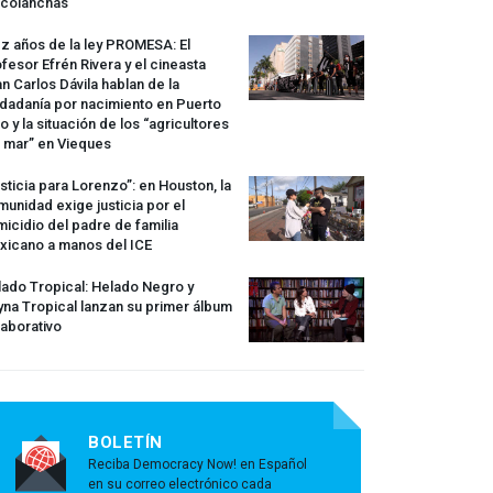
rcolanchas
z años de la ley
PROMESA
: El
fesor Efrén Rivera y el cineasta
n Carlos Dávila hablan de la
dadanía por nacimiento en Puerto
o y la situación de los “agricultores
 mar” en Vieques
sticia para Lorenzo”: en Houston, la
unidad exige justicia por el
icidio del padre de familia
xicano a manos del
ICE
ado Tropical: Helado Negro y
na Tropical lanzan su primer álbum
aborativo
BOLETÍN
Reciba Democracy Now! en Español
en su correo electrónico cada