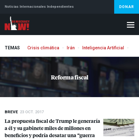
Noticias Internacionales Independientes
DONAR
TEMAS
Crisis climática
Irán
Inteligencia Artificial
Líb
Aborto
Reforma fiscal
BREVE
23 OCT. 2017
La propuesta fiscal de Trump le generaría
a él y su gabinete miles de millones en
beneficios y podría desatar una “guerra