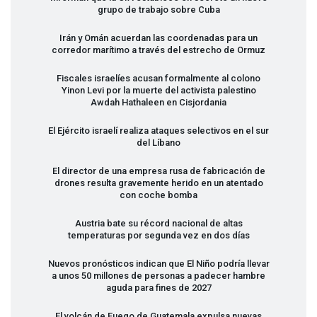
grupo de trabajo sobre Cuba
Irán y Omán acuerdan las coordenadas para un
corredor marítimo a través del estrecho de Ormuz
Fiscales israelíes acusan formalmente al colono
Yinon Levi por la muerte del activista palestino
Awdah Hathaleen en Cisjordania
El Ejército israelí realiza ataques selectivos en el sur
del Líbano
El director de una empresa rusa de fabricación de
drones resulta gravemente herido en un atentado
con coche bomba
Austria bate su récord nacional de altas
temperaturas por segunda vez en dos días
Nuevos pronósticos indican que El Niño podría llevar
a unos 50 millones de personas a padecer hambre
aguda para fines de 2027
El volcán de Fuego de Guatemala expulsa nuevas