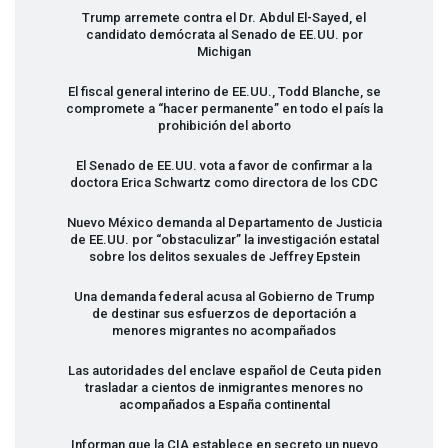
Trump arremete contra el Dr. Abdul El-Sayed, el
candidato demócrata al Senado de EE.UU. por
Michigan
El fiscal general interino de EE.UU., Todd Blanche, se
compromete a “hacer permanente” en todo el país la
prohibición del aborto
El Senado de EE.UU. vota a favor de confirmar a la
doctora Erica Schwartz como directora de los
CDC
Nuevo México demanda al Departamento de Justicia
de EE.UU. por “obstaculizar” la investigación estatal
sobre los delitos sexuales de Jeffrey Epstein
Una demanda federal acusa al Gobierno de Trump
de destinar sus esfuerzos de deportación a
menores migrantes no acompañados
Las autoridades del enclave español de Ceuta piden
trasladar a cientos de inmigrantes menores no
acompañados a España continental
Informan que la
CIA
establece en secreto un nuevo