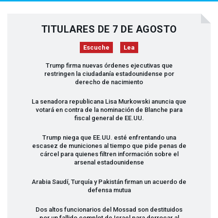
TITULARES DE 7 DE AGOSTO
Escuche
Lea
Trump firma nuevas órdenes ejecutivas que
restringen la ciudadanía estadounidense por
derecho de nacimiento
La senadora republicana Lisa Murkowski anuncia que
votará en contra de la nominación de Blanche para
fiscal general de EE.UU.
Trump niega que EE.UU. esté enfrentando una
escasez de municiones al tiempo que pide penas de
cárcel para quienes filtren información sobre el
arsenal estadounidense
Arabia Saudí, Turquía y Pakistán firman un acuerdo de
defensa mutua
Dos altos funcionarios del Mossad son destituidos
por un fallido complot de Israel para derrocar al