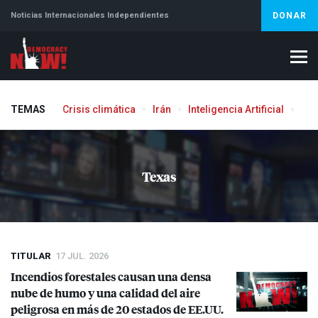
Noticias Internacionales Independientes
DONAR
TEMAS
Crisis climática
Irán
Inteligencia Artificial
Líb
Aborto
Texas
TITULAR
17 JUL. 2026
Incendios forestales causan una densa
nube de humo y una calidad del aire
peligrosa en más de 20 estados de EE.UU.