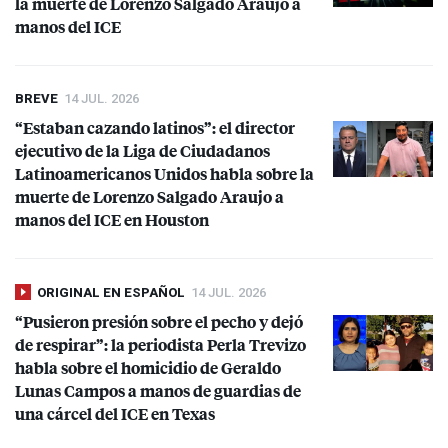
la muerte de Lorenzo Salgado Araujo a
manos del
ICE
BREVE
14 JUL. 2026
“Estaban cazando latinos”: el director
ejecutivo de la Liga de Ciudadanos
Latinoamericanos Unidos habla sobre la
muerte de Lorenzo Salgado Araujo a
manos del
ICE
en Houston
ORIGINAL EN ESPAÑOL
14 JUL. 2026
“Pusieron presión sobre el pecho y dejó
de respirar”: la periodista Perla Trevizo
habla sobre el homicidio de Geraldo
Lunas Campos a manos de guardias de
una cárcel del
ICE
en Texas