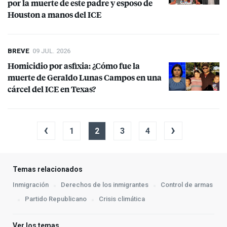
por la muerte de este padre y esposo de
Houston a manos del
ICE
BREVE
09 JUL. 2026
Homicidio por asfixia: ¿Cómo fue la
muerte de Geraldo Lunas Campos en una
cárcel del
ICE
en Texas?
‹
›
1
2
3
4
Temas relacionados
Inmigración
Derechos de los inmigrantes
Control de armas
Partido Republicano
Crisis climática
Ver los temas