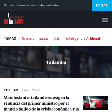
Noticias Internacionales Independientes
DONAR
TEMAS
Crisis climática
Irán
Inteligencia Artificial
Líb
Tailandia
TITULAR
09 AGO. 2021
Manifestantes tailandeses exigen la
renuncia del primer ministro por el
manejo fallido de la crisis económica y la