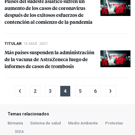
Países del sudeste asiático sufren un
aumento de los casos de coronavirus
después de los exitosos esfuerzos de
contención al comienzo de la pandemia
TITULAR
15 MAR. 2021
Más países suspenden la administración
de la vacuna de AstraZeneca luego de
informes de casos de trombosis
‹
›
2
3
4
5
6
Temas relacionados
Birmania
Sistema de salud
Medio Ambiente
Protestas
SIDA