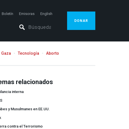
Boletín
Emisoras
English
DONAR
Gaza
Tecnología
Aborto
emas relacionados
ilancia interna
-S
abes y Musulmanes en EE.UU.
k
rra contra el Terrorismo