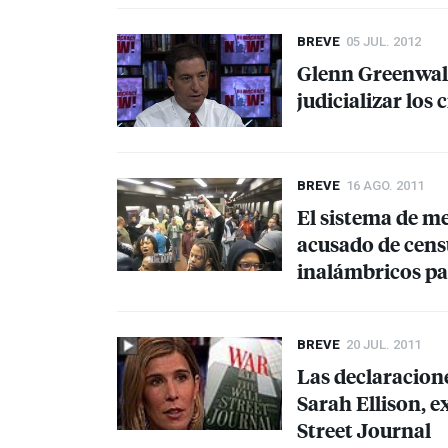
BREVE
05 JUL. 2012
Glenn Greenwald
judicializar los
BREVE
16 AGO. 2011
El sistema de m
acusado de censu
inalámbricos par
BREVE
20 JUL. 2011
Las declaracione
Sarah Ellison, e
Street Journal