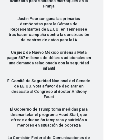
avanzado para soldados marroquíes en la
Franja
Justin Pearson gana las primarias
demócratas para la Cámara de
Representantes de EE.UU. en Tennessee
tras hacer campaña contra la construcción
de centros de datos para la IA
Un juez de Nuevo México ordena a Meta
pagar 567 millones de dólares adicionales en
una demanda relacionada con la seguridad
infantil
El Comité de Seguridad Nacional del Senado
de EE.UU. vota a favor de declarar en
desacato al Congreso al doctor Anthony
Fauci
El Gobierno de Trump toma medidas para
desmantelar el programa Head Start, que
ofrece educación temprana y nutrición a
menores en situación de pobreza
La Comisión Federal de Comunicaciones de