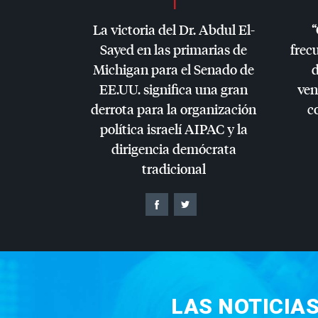
La victoria del Dr. Abdul El-
“
Sayed en las primarias de
frec
Michigan para el Senado de
d
EE.UU. significa una gran
ven
derrota para la organización
c
política israelí
AIPAC
y la
dirigencia demócrata
tradicional
LAS NOTICIA