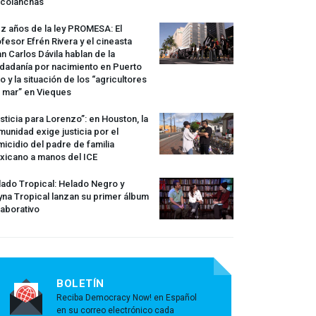
rcolanchas
z años de la ley
PROMESA
: El
fesor Efrén Rivera y el cineasta
n Carlos Dávila hablan de la
dadanía por nacimiento en Puerto
o y la situación de los “agricultores
 mar” en Vieques
sticia para Lorenzo”: en Houston, la
unidad exige justicia por el
icidio del padre de familia
xicano a manos del
ICE
ado Tropical: Helado Negro y
na Tropical lanzan su primer álbum
aborativo
BOLETÍN
Reciba Democracy Now! en Español
en su correo electrónico cada