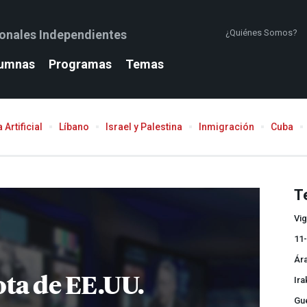
ionales Independientes
¿Quiénes Somos?
umnas
Programas
Temas
 Artificial
Líbano
Israel y Palestina
Inmigración
Cuba
T
Vig
11
Ár
ota de EE.UU.
Ira
Gue