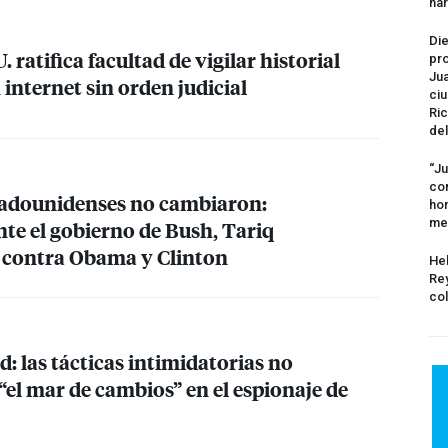
na
Die
 ratifica facultad de vigilar historial
pro
Jua
internet sin orden judicial
ciu
Ric
del
“Ju
com
stadounidenses no cambiaron:
hom
me
te el gobierno de Bush, Tariq
contra Obama y Clinton
Hel
Rey
col
: las tácticas intimidatorias no
el mar de cambios” en el espionaje de