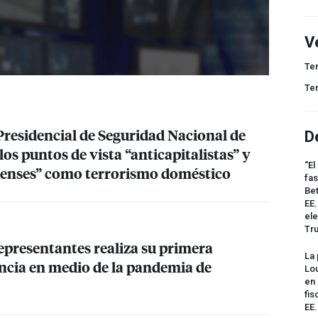
V
Te
Te
esidencial de Seguridad Nacional de
D
los puntos de vista “anticapitalistas” y
“El
denses” como terrorismo doméstico
fas
Bet
EE.
ele
Tr
presentantes realiza su primera
La 
ancia en medio de la pandemia de
Lou
en 
fis
EE