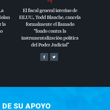
La
El fiscal general interino de
Nolan
EE.UU., Todd Blanche, cancela
r la
formalmente el llamado
io
“fondo contra la
instrumentalización política
del Poder Judicial”
 DE SU APOYO