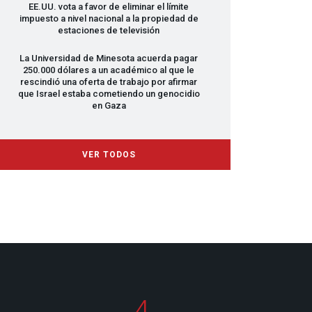
EE.UU. vota a favor de eliminar el límite
impuesto a nivel nacional a la propiedad de
estaciones de televisión
La Universidad de Minesota acuerda pagar
250.000 dólares a un académico al que le
rescindió una oferta de trabajo por afirmar
que Israel estaba cometiendo un genocidio
en Gaza
VER TODOS
4