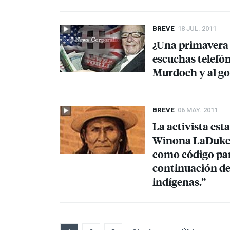
BREVE
18 JUL. 2011
¿Una primavera b
escuchas telefó
Murdoch y al go
BREVE
06 MAY. 2011
La activista es
Winona LaDuke 
como código par
continuación de 
indígenas.”