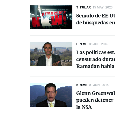
TITULAR
15 MAY. 2020
Senado de EE.UU.
de búsquedas en 
BREVE
06 JUL. 2016
Las políticas e
censurado duran
Ramadan habla 
BREVE
01 JUN. 2015
Glenn Greenwald
pueden detener “
la
NSA