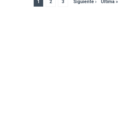
1
2
3
Siguiente ›
Última »