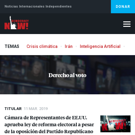
Noticias Internacionales Independientes
DONAR
TEMAS
Crisis climática
Irán
Inteligencia Artificial
Líb
Aborto
Derecho al voto
TITULAR
11 MAR. 2019
Cámara de Representantes de EE.UU.
aprueba ley de reforma electoral a pesar
de la oposición del Partido Republicano