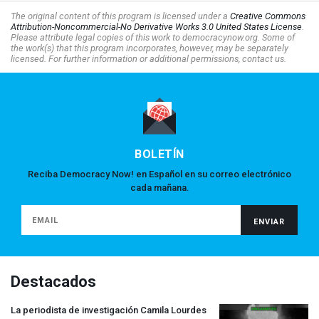
The original content of this program is licensed under a
Creative Commons
Attribution-Noncommercial-No Derivative Works 3.0 United States License
.
Please attribute legal copies of this work to democracynow.org. Some of
the work(s) that this program incorporates, however, may be separately
licensed. For further information or additional permissions, contact us.
BOLETÍN
Reciba Democracy Now! en Español en su correo electrónico
cada mañana.
Destacados
La periodista de investigación Camila Lourdes