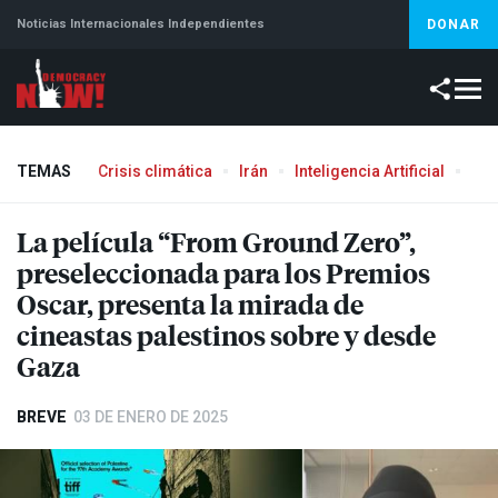
Noticias Internacionales Independientes
DONAR
TEMAS
Crisis climática
Irán
Inteligencia Artificial
Líb
La película “From Ground Zero”,
preseleccionada para los Premios
Oscar, presenta la mirada de
cineastas palestinos sobre y desde
Gaza
BREVE
03 DE ENERO DE 2025