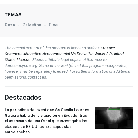
TEMAS
Gaza
Palestina
Cine
The original content of this program is licensed under a
Creative
Commons Attribution-Noncommercial-No Derivative Works 3.0 United
States License
. Please attribute legal copies of this work to
democracynow.org. Some of the work(s) that this program incorporates,
however, may be separately licensed. For further information or additional
permissions, contact us.
Destacados
La periodista de investigación Camila Lourdes
Galarza habla de la situación en Ecuador tras
el asesinato de una fiscal que investigaba los
ataques de EE.UU. contra supuestas
narcolanchas